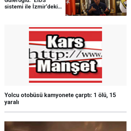
Güleroğlu: "EİDS
sistemi ile İzmir’deki
fahiş ilan sayısı yüzde
50 azaldı"
Yolcu otobüsü kamyonete çarptı: 1 ölü, 15
yaralı