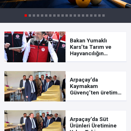
Bakan Yumaklı
Kars’ta Tarım ve
Hayvancılığın
Gücünü Anlattı:
Büyükbaş ve
Küçükbaş Varlığında
Artış
Arpaçay’da
Kaymakam
Güvenç’ten üretim
tesisine ziyaret:
Yerel üretime
destek vurgusu
Arpaçay’da Süt
Ürünleri Üretimine