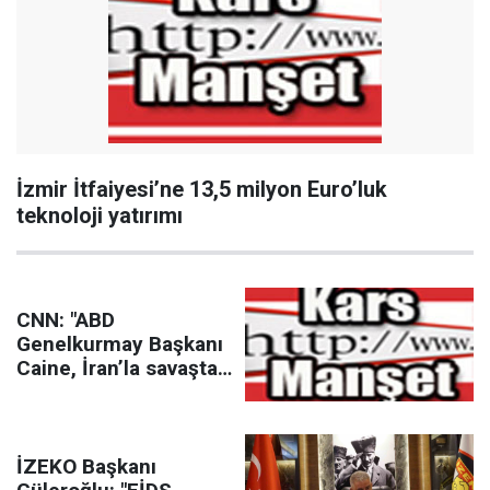
İzmir İtfaiyesi’ne 13,5 milyon Euro’luk
teknoloji yatırımı
CNN: "ABD
Genelkurmay Başkanı
Caine, İran’la savaştan
çıkış yolu arıyor"
İZEKO Başkanı