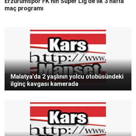
Erzurumspor FK’nın Süper Lig’de ilk 3 hafta
maç programı
Malatya’da 2 yaşlının yolcu otobüsündeki
ilginç kavgası kamerada