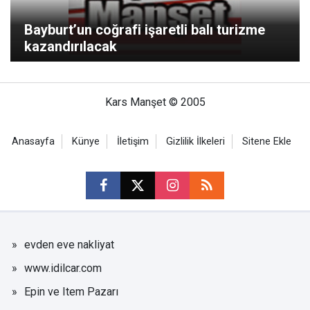
Bayburt’un coğrafi işaretli balı turizme
kazandırılacak
Kars Manşet © 2005
Anasayfa
Künye
İletişim
Gizlilik İlkeleri
Sitene Ekle
evden eve nakliyat
www.idilcar.com
Epin ve Item Pazarı