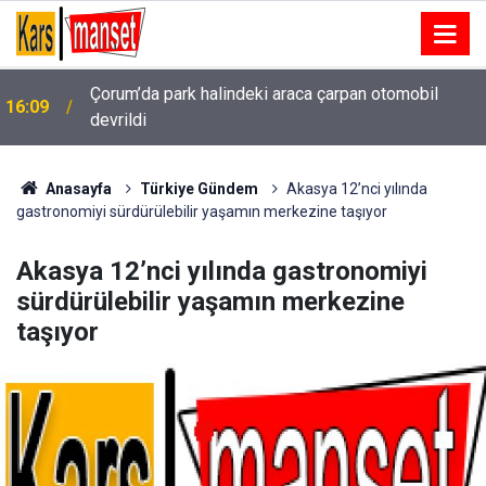
Cumhurbaşkanı Recep Tayyip Erdoğan’a yönelik
16:08
suikast girişiminde bulunan ekipteki Burkay
Karatepe; Marmaris’te yer gösteriyor
Anasayfa
Türkiye Gündem
Akasya 12’nci yılında
gastronomiyi sürdürülebilir yaşamın merkezine taşıyor
Akasya 12’nci yılında gastronomiyi
sürdürülebilir yaşamın merkezine
taşıyor