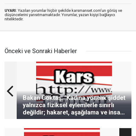
UYARI:
Yazılan yorumlar hiçbir şekilde karsmanset.com’un görüş ve
düşüncelerini yansıtmamaktadır. Yorumlar, yazan kişiyi bağlayıcı
niteliktedir.
Önceki ve Sonraki Haberler
Bakan Göktaş: "Kadına yönelik şiddet
yalnızca fiziksel eylemlerle sınırlı
değildir; hakaret, aşağılama ve insan
onurunu zedeleyen söylemler de
şiddetin bir parçasıdır"