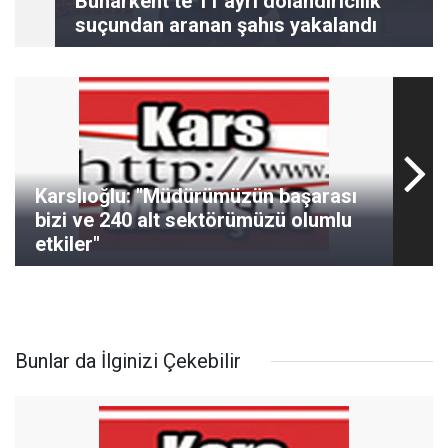
Buharkent’te 11 ayrı dolandırıcılık
suçundan aranan şahıs yakalandı
Karslıoğlu: "Müdürümüzün başarası
bizi ve 240 alt sektörümüzü olumlu
etkiler"
Bunlar da İlginizi Çekebilir