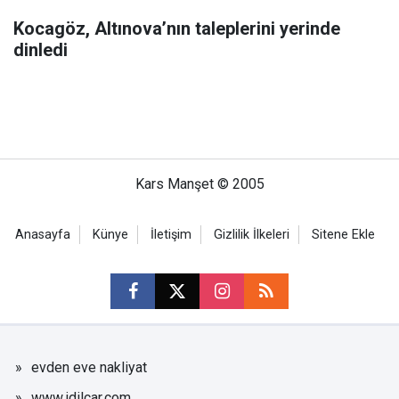
Kocagöz, Altınova’nın taleplerini yerinde
dinledi
Kars Manşet © 2005
Anasayfa
Künye
İletişim
Gizlilik İlkeleri
Sitene Ekle
evden eve nakliyat
www.idilcar.com