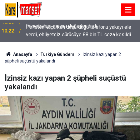
Polisten kaçarken düşürdüğü telefonu yakayı ele
10:22
verdi, ehliyetsiz sürücüye 88 bin TL ceza kesildi
Anasayfa
Türkiye Gündem
İzinsiz kazı yapan 2
şüpheli suçüstü yakalandı
İzinsiz kazı yapan 2 şüpheli suçüstü
yakalandı