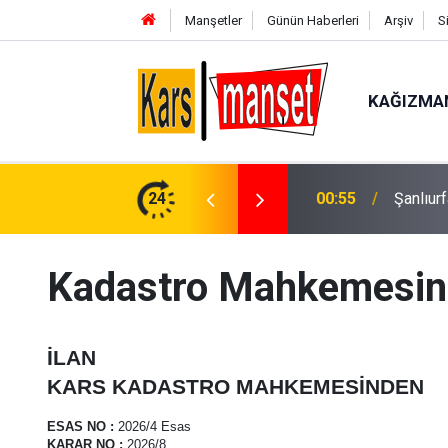
Manşetler
Günün Haberleri
Arşiv
S
KAĞIZMA
ası: 62 aranan şahıs yakalandı, 3 milyon 924
24
00:55
Şanlıur
Kadastro Mahkemesin
İLAN
KARS KADASTRO MAHKEMESİNDEN
ESAS NO
:
2026/4 Esas
KARAR NO
:
2026/8