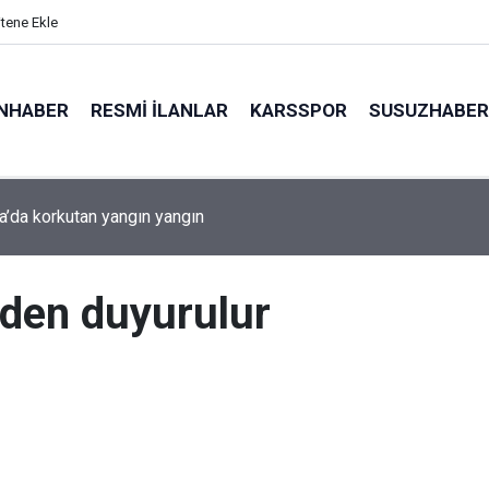
itene Ekle
NHABER
RESMI İLANLAR
KARSSPOR
SUSUZHABER
fa’da korkutan yangın yangın
den duyurulur