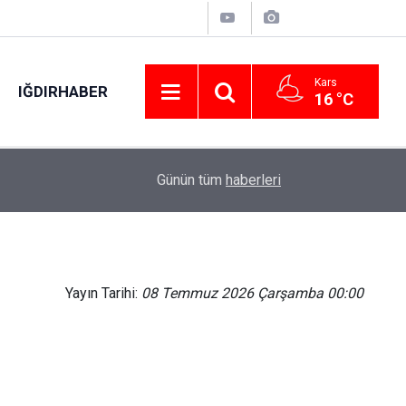
Kars
IĞDIRHABER
16 °C
00:50
Günün tüm
haberleri
Arpaçay Kaymak
Yayın Tarihi:
08 Temmuz 2026 Çarşamba 00:00