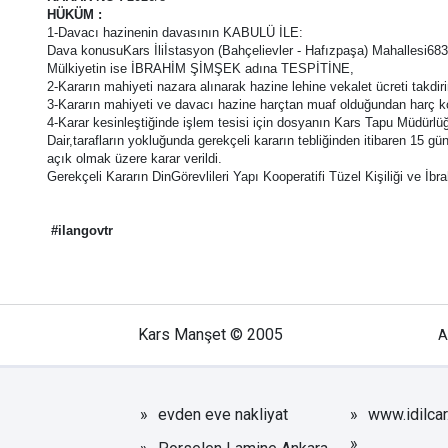
HÜKÜM :
1-Davacı hazinenin davasının KABULÜ İLE:
Dava konusuKars İliİstasyon (Bahçelievler - Hafızpaşa) Mahallesi6
Mülkiyetin ise İBRAHİM ŞİMŞEK adına TESPİTİNE,
2-Kararın mahiyeti nazara alınarak hazine lehine vekalet ücreti takdir
3-Kararın mahiyeti ve davacı hazine harçtan muaf olduğundan harç ko
4-Karar kesinleştiğinde işlem tesisi için dosyanın Kars Tapu Müdürlü
Dair,tarafların yokluğunda gerekçeli kararın tebliğinden itibaren 15 g
açık olmak üzere karar verildi.
Gerekçeli Kararın DinGörevlileri Yapı Kooperatifi Tüzel Kişiliği ve
#ilangovtr
Kars Manşet © 2005
A
evden eve nakliyat
www.idilca