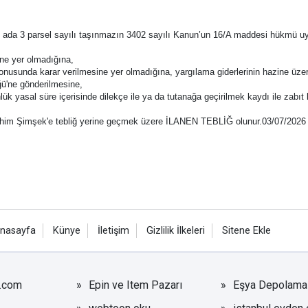
83 ada 3 parsel sayılı taşınmazın 3402 sayılı Kanun’un 16/A maddesi hükmü
ine yer olmadığına,
nusunda karar verilmesine yer olmadığına, yargılama giderlerinin hazine üzer
ğü'ne gönderilmesine,
ünlük yasal süre içerisinde dilekçe ile ya da tutanağa geçirilmek kaydı ile zab
 İbrahim Şimşek'e tebliğ yerine geçmek üzere İLANEN TEBLİĞ olunur.03/07/2026
nasayfa
Künye
İletişim
Gizlilik İlkeleri
Sitene Ekle
r.com
Epin ve Item Pazarı
Eşya Depolama