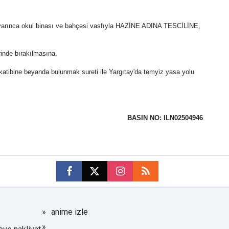
 uyarınca okul binası ve bahçesi vasfıyla HAZİNE ADINA TESCİLİNE,
inde bırakılmasına,
ıt katibine beyanda bulunmak sureti ile Yargıtay'da temyiz yasa yolu
BASIN NO: ILN02504946
anime izle