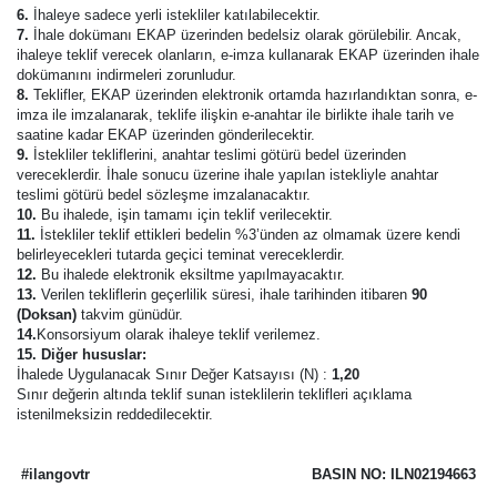
6.
İhaleye sadece yerli istekliler katılabilecektir.
7.
İhale dokümanı EKAP üzerinden bedelsiz olarak görülebilir. Ancak,
ihaleye teklif verecek olanların, e-imza kullanarak EKAP üzerinden ihale
dokümanını indirmeleri zorunludur.
8.
Teklifler, EKAP üzerinden elektronik ortamda hazırlandıktan sonra, e-
imza ile imzalanarak, teklife ilişkin e-anahtar ile birlikte ihale tarih ve
saatine kadar EKAP üzerinden gönderilecektir.
9.
İstekliler tekliflerini, anahtar teslimi götürü bedel üzerinden
vereceklerdir. İhale sonucu üzerine ihale yapılan istekliyle anahtar
teslimi götürü bedel sözleşme imzalanacaktır.
10.
Bu ihalede, işin tamamı için teklif verilecektir.
11.
İstekliler teklif ettikleri bedelin %3’ünden az olmamak üzere kendi
belirleyecekleri tutarda geçici teminat vereceklerdir.
12.
Bu ihalede elektronik eksiltme yapılmayacaktır.
13.
Verilen tekliflerin geçerlilik süresi, ihale tarihinden itibaren
90
(Doksan)
takvim günüdür.
14.
Konsorsiyum olarak ihaleye teklif verilemez.
15. Diğer hususlar:
İhalede Uygulanacak Sınır Değer Katsayısı (N) :
1,20
Sınır değerin altında teklif sunan isteklilerin teklifleri açıklama
istenilmeksizin reddedilecektir.
#ilangovtr
BASIN NO: ILN02194663