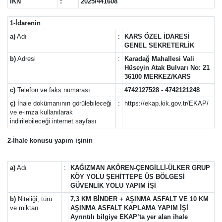
İKN
:
2025/441608
1-İdarenin
a)
Adı
:
KARS ÖZEL İDARESİ
GENEL SEKRETERLİK
b)
Adresi
:
Karadağ Mahallesi Vali
Hüseyin Atak Bulvarı No: 21
36100 MERKEZ/KARS
c)
Telefon ve faks numarası
:
4742127528 - 4742121248
ç)
İhale dokümanının görülebileceği
:
https://ekap.kik.gov.tr/EKAP/
ve e-imza kullanılarak
indirilebileceği internet sayfası
2-İhale konusu yapım işinin
a)
Adı
:
KAĞIZMAN AKÖREN-ÇENGİLLİ-ÜLKER GRUP
KÖY YOLU ŞEHİTTEPE ÜS BÖLGESİ
GÜVENLİK YOLU YAPIM İŞİ
b)
Niteliği, türü
:
7,3 KM BİNDER + AŞINMA ASFALT VE 10 KM
ve miktarı
AŞINMA ASFALT KAPLAMA YAPIM İŞİ
Ayrıntılı bilgiye EKAP’ta yer alan ihale