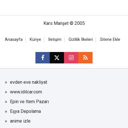
Kars Manşet © 2005
Anasayfa
Künye
İletişim
Gizlilik İlkeleri
Sitene Ekle
evden eve nakliyat
www.idilcar.com
Epin ve Item Pazarı
Eşya Depolama
anime izle