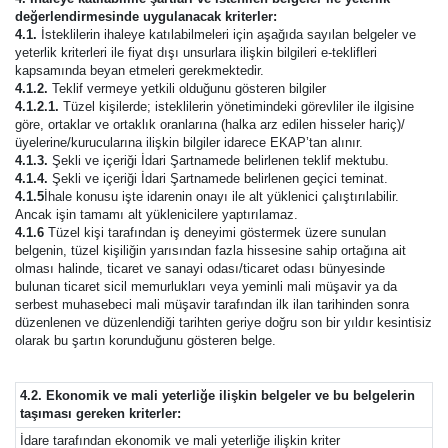
değerlendirmesinde uygulanacak kriterler:
4.1.
İsteklilerin ihaleye katılabilmeleri için aşağıda sayılan belgeler ve
yeterlik kriterleri ile fiyat dışı unsurlara ilişkin bilgileri e-teklifleri
kapsamında beyan etmeleri gerekmektedir.
4.1.2.
Teklif vermeye yetkili olduğunu gösteren bilgiler
4.1.2.1.
Tüzel kişilerde; isteklilerin yönetimindeki görevliler ile ilgisine
göre, ortaklar ve ortaklık oranlarına (halka arz edilen hisseler hariç)/
üyelerine/kurucularına ilişkin bilgiler idarece EKAP’tan alınır.
4.1.3.
Şekli ve içeriği İdari Şartnamede belirlenen teklif mektubu.
4.1.4.
Şekli ve içeriği İdari Şartnamede belirlenen geçici teminat.
4.1.5
İhale konusu işte idarenin onayı ile alt yüklenici çalıştırılabilir.
Ancak işin tamamı alt yüklenicilere yaptırılamaz.
4.1.6
Tüzel kişi tarafından iş deneyimi göstermek üzere sunulan
belgenin, tüzel kişiliğin yarısından fazla hissesine sahip ortağına ait
olması halinde, ticaret ve sanayi odası/ticaret odası bünyesinde
bulunan ticaret sicil memurlukları veya yeminli mali müşavir ya da
serbest muhasebeci mali müşavir tarafından ilk ilan tarihinden sonra
düzenlenen ve düzenlendiği tarihten geriye doğru son bir yıldır kesintisiz
olarak bu şartın korunduğunu gösteren belge.
4.2. Ekonomik ve mali yeterliğe ilişkin belgeler ve bu belgelerin
taşıması gereken kriterler:
İdare tarafından ekonomik ve mali yeterliğe ilişkin kriter