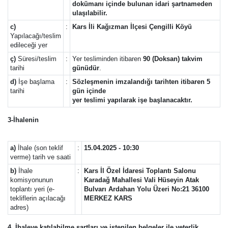
dokümanı içinde bulunan idari şartnameden
ulaşılabilir.
c)
:
Kars İli Kağızman İlçesi Çengilli Köyü
Yapılacağı/teslim
edileceği yer
ç)
Süresi/teslim
:
Yer tesliminden itibaren
90 (Doksan) takvim
tarihi
günüdür
.
d)
İşe başlama
:
Sözleşmenin imzalandığı tarihten itibaren 5
tarihi
gün içinde
yer teslimi yapılarak işe başlanacaktır.
3-İhalenin
a)
İhale (son teklif
:
15.04.2025 - 10:30
verme) tarih ve saati
b)
İhale
:
Kars İl Özel İdaresi Toplantı Salonu
komisyonunun
Karadağ Mahallesi Vali Hüseyin Atak
toplantı yeri (e-
Bulvarı Ardahan Yolu Üzeri No:21 36100
tekliflerin açılacağı
MERKEZ KARS
adres)
4. İhaleye katılabilme şartları ve istenilen belgeler ile yeterlik