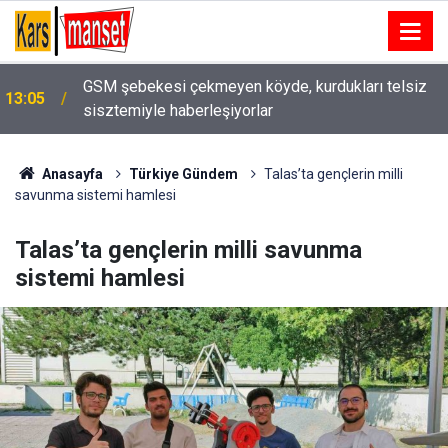
GSM şebekesi çekmeyen köyde, kurdukları telsiz
13:05
sisztemiyle haberleşiyorlar
13:04
Elektrik akımına kapılan işçi hayatını kaybetti
Anasayfa
Türkiye Gündem
Talas’ta gençlerin milli
savunma sistemi hamlesi
Talas’ta gençlerin milli savunma
sistemi hamlesi