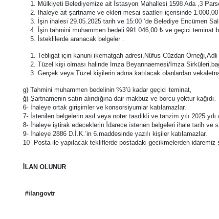
Mülkiyeti Belediyemize ait İstasyon Mahallesi 1598 Ada ,3 Parse
İhaleye ait şartname ve ekleri mesai saatleri içerisinde 1.000,0
İşin ihalesi 29.05.2025 tarih ve 15:00 ‘de Belediye Encümen S
İşin tahmini muhammen bedeli 991.046,00 ₺ ve geçici teminat be
İsteklilerde aranacak belgeler :
Tebligat için kanuni ikematgah adresi,Nüfus Cüzdan Örneği,Adli 
Tüzel kişi olması halinde İmza Beyannaemesi/İmza Sirküleri,bağl
Gerçek veya Tüzel kişilerin adına katılacak olanlardan vekaletn
g) Tahmini muhammen bedelinin %3’ü kadar geçici teminat,
ğ) Şartnamenin satın alındığına dair makbuz ve borcu yoktur kağıdı.
6- İhaleye ortak girişimler ve konsorsiyumlar katılamazlar.
7- İstenilen belgelerin asıl veya noter tasdikli ve tanzim yılı 2025 yıl
8- İhaleye iştirak edeceklerin İdarece istenen belgeleri ihale tarih 
9- İhaleye 2886 D.İ.K.’in 6.maddesinde yazılı kişiler katılamazlar.
10- Posta ile yapılacak tekliflerde postadaki gecikmelerden idaremiz s
İLAN OLUNUR
#ilangovtr