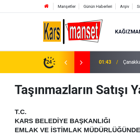
Manşetler
Günün Haberleri
Arşiv
S
KAĞIZMA
ilen arazi aracı PTS direğine çarptı: 1 yaralı
24
01:43
Çanakka
Taşınmazların Satışı Y
T.C.
KARS BELEDİYE BAŞKANLIĞI
EMLAK VE İSTİMLAK MÜDÜRLÜĞÜNDEN