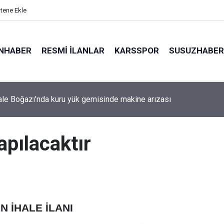
itene Ekle
NHABER
RESMI İLANLAR
KARSSPOR
SUSUZHABER
le Boğazı’nda kuru yük gemisinde makine arızası
apılacaktır
 İHALE İLANI