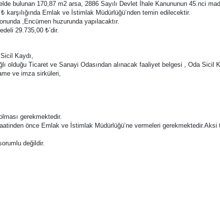
lde bulunan 170,87 m2 arsa, 2886 Sayılı Devlet İhale Kanununun 45.nci maddes
0 ₺ karşılığında Emlak ve İstimlak Müdürlüğü’nden temin edilecektir.
alonunda ,Encümen huzurunda yapılacaktır.
deli 29.735,00 ₺’dir.
Sicil Kaydı,
ı olduğu Ticaret ve Sanayi Odasından alınacak faaliyet belgesi , Oda Sicil K
ame ve imza sirküleri,
ı olması gerekmektedir.
ve saatinden önce Emlak ve İstimlak Müdürlüğü’ne vermeleri gerekmektedir.Aksi 
orumlu değildir.