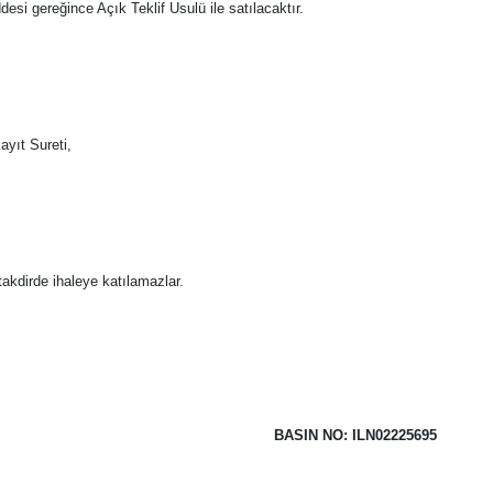
i gereğince Açık Teklif Usulü ile satılacaktır.
ayıt Sureti,
takdirde ihaleye katılamazlar.
BASIN NO: ILN02225695