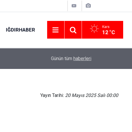
Kars
IĞDIRHABER
12 °C
00:49
Kartal’da minibüs yangını: Peş peşe patlamalar
Günün tüm
haberleri
Yayın Tarihi:
20 Mayıs 2025 Salı 00:00