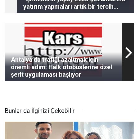
yatırım yapmaları artık bir tercih
değil, bir zorunluluk haline geliyor’’
Antalya’da trafiği azaltmak için
önemli adım: Halk otobüslerine özel
şerit uygulaması başlıyor
Bunlar da İlginizi Çekebilir