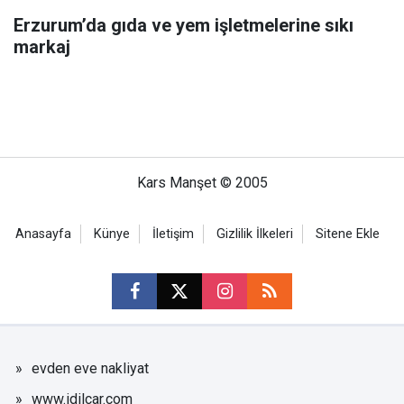
Erzurum’da gıda ve yem işletmelerine sıkı
markaj
Kars Manşet © 2005
Anasayfa
Künye
İletişim
Gizlilik İlkeleri
Sitene Ekle
evden eve nakliyat
www.idilcar.com