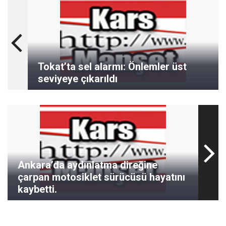
Tokat’ta sel alarmı: Önlemler üst
seviyeye çıkarıldı
Ankara’da aydınlatma direğine
çarpan motosiklet sürücüsü hayatını
kaybetti.