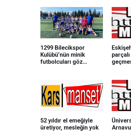
1299 Bilecikspor
Eskişeh
Kulübü’nün minik
parçalı
futbolcuları göz
geçmes
doldurdu
52 yıldır el emeğiyle
Ünivers
üretiyor, mesleğin yok
Arnavu