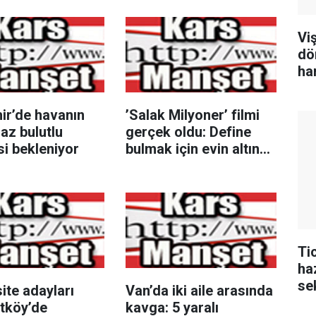
Vi
dö
har
ir’de havanın
’Salak Milyoner’ filmi
 az bulutlu
gerçek oldu: Define
i bekleniyor
bulmak için evin altında
metrelerce kazı
yaptılar
Ti
ha
se
ite adayları
Van’da iki aile arasında
dü
tköy’de
kavga: 5 yaralı