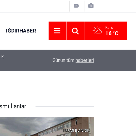
Kars
IĞDIRHABER
16 °C
lık
Vişnede umut hasadı başladı: 500 dönümlük üre
09:40
Günün tüm
haberleri
hareketliliği
smi İlanlar