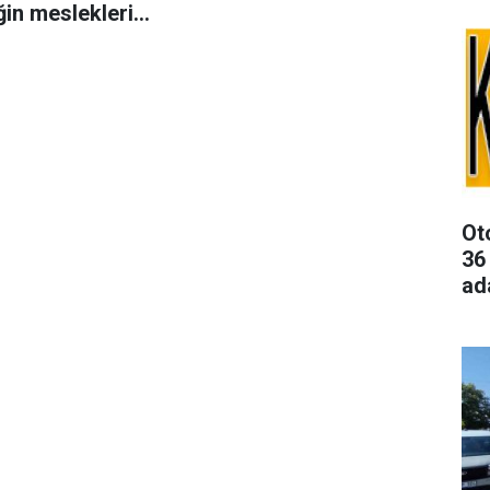
in mesleklerini
arla konuştu
Ot
36
ad
de