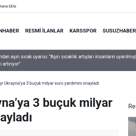
itene Ekle
NHABER
RESMI İLANLAR
KARSSPOR
SUSUZHABER
an aşırı sıcak uyarısı: "Aşırı sıcaklık artışları insanların uyarılmış
 artırıyor"
an Kiev bölgesine saldırı: 1’i çocuk 3 ölü
i Ukrayna’ya 3 buçuk milyar euro yardımını onayladı
na’ya 3 buçuk milyar
Re
ayladı