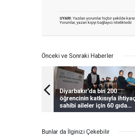
UYARI:
Yazılan yorumlar hiçbir şekilde kar
Yorumlar, yazan kişiyi bağlayıcı niteliktedir.
Önceki ve Sonraki Haberler
Diyarbakır’da bin 200
öğrencinin katkısıyla ihtiya
sahibi aileler için 60 gıda
kolisi hazırlandı
Bunlar da İlginizi Çekebilir