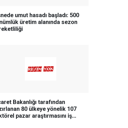
şnede umut hasadı başladı: 500
nümlük üretim alanında sezon
eketliliği
caret Bakanlığı tarafından
zırlanan 80 ülkeye yönelik 107
ktörel pazar araştırmasını iş
nyasının hizmetine sunuldu