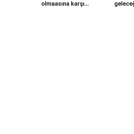
olmaasına karşı
geleceğ
direniyor
bakanl