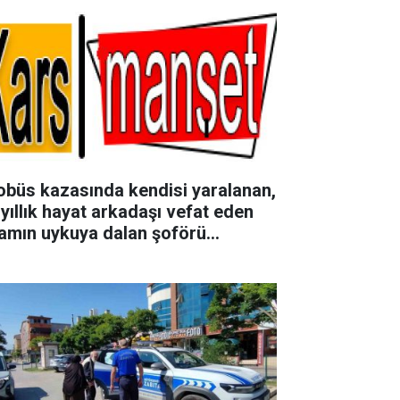
obüs kazasında kendisi yaralanan,
 yıllık hayat arkadaşı vefat eden
amın uykuya dalan şoförü
falarca uyardığı ortaya çıktı