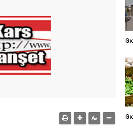
Gı
Gı