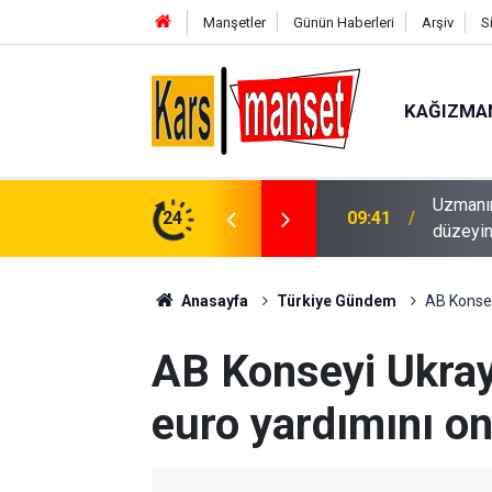
Manşetler
Günün Haberleri
Arşiv
S
KAĞIZMA
Uzmanınd
09:41
düzeyini
24
09:40
Rusya’d
Anasayfa
Türkiye Gündem
AB Konsey
AB Konseyi Ukray
euro yardımını on