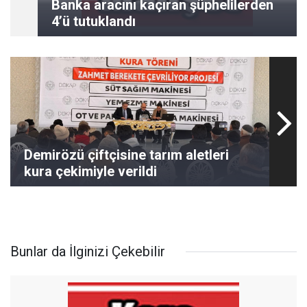
Banka aracını kaçıran şüphelilerden
4’ü tutuklandı
Demirözü çiftçisine tarım aletleri
kura çekimiyle verildi
Bunlar da İlginizi Çekebilir