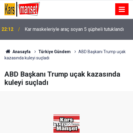
Göztepe, hazırlık maçında Trabzonspor’u mağlup
22:10
etti
Anasayfa
Türkiye Gündem
ABD Başkanı Trump uçak
kazasında kuleyi suçladı
ABD Başkanı Trump uçak kazasında
kuleyi suçladı