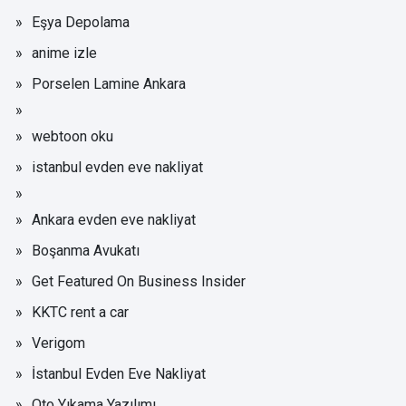
Eşya Depolama
anime izle
Porselen Lamine Ankara
webtoon oku
istanbul evden eve nakliyat
Ankara evden eve nakliyat
Boşanma Avukatı
Get Featured On Business Insider
KKTC rent a car
Verigom
İstanbul Evden Eve Nakliyat
Oto Yıkama Yazılımı