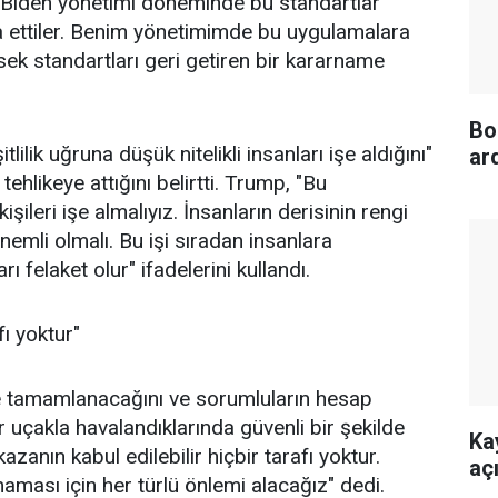
Biden yönetimi döneminde bu standartlar
eda ettiler. Benim yönetimimde bu uygulamalara
sek standartları geri getiren bir kararname
Bo
ilik uğruna düşük nitelikli insanları işe aldığını"
ar
tehlikeye attığını belirtti. Trump, "Bu
işileri işe almalıyız. İnsanların derisinin rengi
emli olmalı. Bu işi sıradan insanlara
 felaket olur" ifadelerini kullandı.
fı yoktur"
 tamamlanacağını ve sorumluların hesap
r uçakla havalandıklarında güvenli bir şekilde
Ka
azanın kabul edilebilir hiçbir tarafı yoktur.
aç
ması için her türlü önlemi alacağız" dedi.