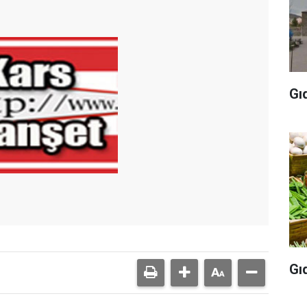
Gı
Gı