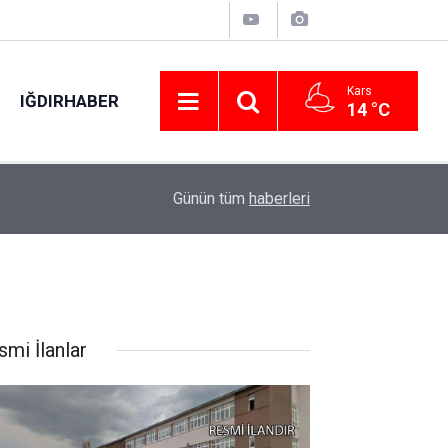
Kars
IĞDIRHABER
14 °C
01:17
Kayserispor’dan savunmaya takviye
Günün tüm
haberleri
smi İlanlar