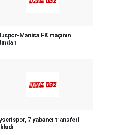
luspor-Manisa FK maçının
dından
yserispor, 7 yabancı transferi
ıkladı