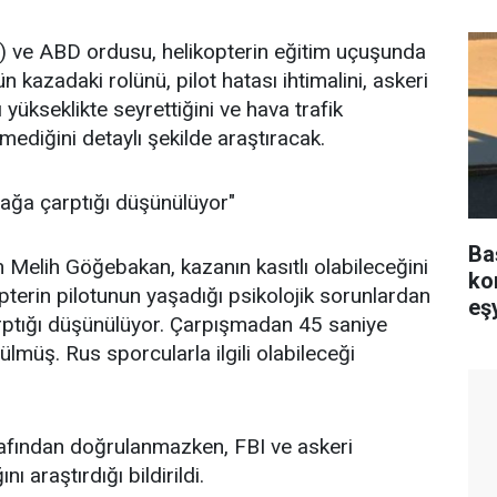
) ve ABD ordusu, helikopterin eğitim uçuşunda
n kazadaki rolünü, pilot hatası ihtimalini, askeri
yükseklikte seyrettiğini ve hava trafik
diğini detaylı şekilde araştıracak.
uçağa çarptığı düşünülüyor"
Ba
elih Göğebakan, kazanın kasıtlı olabileceğini
ko
terin pilotunun yaşadığı psikolojik sorunlardan
eş
çarptığı düşünülüyor. Çarpışmadan 45 saniye
gö
lmüş. Rus sporcularla ilgili olabileceği
rafından doğrulanmazken, FBI ve askeri
ı araştırdığı bildirildi.