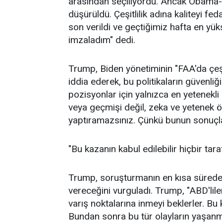
arasından seçiliyordu. Ancak Obama-
düşürüldü. Çeşitlilik adına kaliteyi f
son verildi ve geçtiğimiz hafta en yük
imzaladım" dedi.
Trump, Biden yönetiminin "FAA'da çeşitl
iddia ederek, bu politikaların güvenliği 
pozisyonlar için yalnızca en yetenekli k
veya geçmişi değil, zeka ve yetenek ön
yaptıramazsınız. Çünkü bunun sonuçları
"Bu kazanın kabul edilebilir hiçbir tara
Trump, soruşturmanın en kısa sürede
vereceğini vurguladı. Trump, "ABD'lile
varış noktalarına inmeyi beklerler. Bu k
Bundan sonra bu tür olayların yaşanma