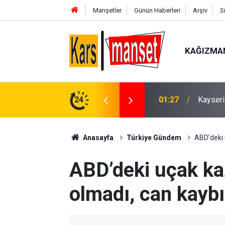
Manşetler
Günün Haberleri
Arşiv
S
KAĞIZMA
01:27
Kayseri
24
01:19
Kayseri
Anasayfa
Türkiye Gündem
ABD’deki 
ABD’deki uçak ka
olmadı, can kaybı