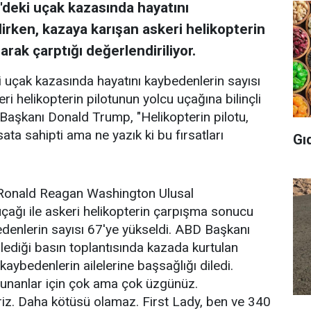
deki uçak kazasında hayatını
irken, kazaya karışan askeri helikopterin
arak çarptığı değerlendiriliyor.
uçak kazasında hayatını kaybedenlerin sayısı
ri helikopterin pilotunun yolcu uçağına bilinçli
 Başkanı Donald Trump, "Helikopterin pilotu,
ta sahipti ama ne yazık ki bu fırsatları
Gı
Ronald Reagan Washington Ulusal
uçağı ile askeri helikopterin çarpışma sonucu
enlerin sayısı 67'ye yükseldi. ABD Başkanı
diği basın toplantısında kazada kurtulan
kaybedenlerin ailelerine başsağlığı diledi.
lunanlar için çok ama çok üzgünüz.
iriz. Daha kötüsü olamaz. First Lady, ben ve 340