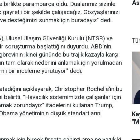
As
le birlikte paramparça oldu. Dualarımız sizinle
yretli bir şekilde çalışacağız. Gözyaşlarınızı
i ve desteğimizi sunmak için buradayız" dedi.
), Ulusal Ulaşım Güvenliği Kurulu (NTSB) ve
Tü
bir soruşturma başlattığını duyurdu. ABD'nin
örevinin ikinci gününde bu trajik kazayla karşı
ayın tam olarak nedenini anlamak için yorulmadan
mlı bir inceleme yürütüyor" dedi.
atadığını açıklayarak, Christopher Rochelle'in bu
belirtti. "Havacılık sistemimizde çalışanlar için
amak zorundayız" ifadelerini kullanan Trump,
Obama yönetiminin düşük standartlarını
Ka
"M
nmak için birçok fırsata sahipti ama ne yazık ki