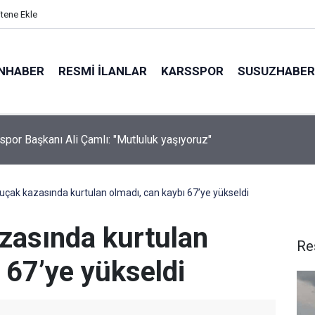
itene Ekle
NHABER
RESMI İLANLAR
KARSSPOR
SUSUZHABER
spor Başkanı Ali Çamlı: "Mutluluk yaşıyoruz"
spor gurbetçi Mert Göckan ile anlaştı
uçak kazasında kurtulan olmadı, can kaybı 67’ye yükseldi
zasında kurtulan
Re
 67’ye yükseldi