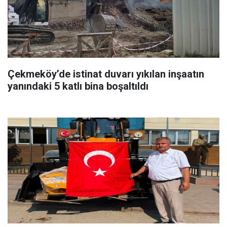
Çekmeköy’de istinat duvarı yıkılan inşaatın
yanındaki 5 katlı bina boşaltıldı