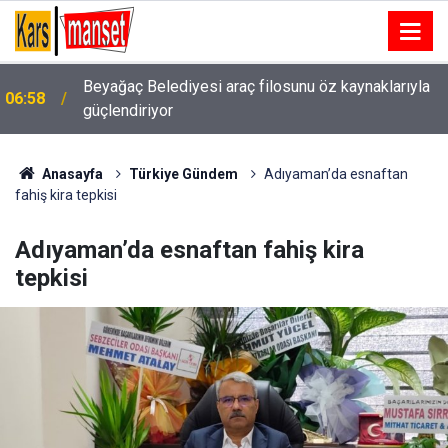
06:40
Y. Denizli Basket skor gücünü artırdı
Anasayfa
Türkiye Gündem
Adıyaman’da esnaftan
fahiş kira tepkisi
Adıyaman’da esnaftan fahiş kira
tepkisi