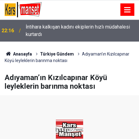
İntihara kalkışan kadını ekiplerin hızlı müdahalesi
22:16
kurtardı
Jandarmadan kaçakçılara darbe: Çok miktarda kaçak
22:15
tütün ve sigara ele geçirildi
Anasayfa
Türkiye Gündem
Adıyaman’ın Kızılcapınar
Köyü leyleklerin barınma noktası
Adıyaman’ın Kızılcapınar Köyü
leyleklerin barınma noktası