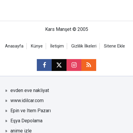
Kars Manşet © 2005
Anasayfa
Künye
İletişim
Gizlilik İlkeleri
Sitene Ekle
evden eve nakliyat
www.idilcar.com
Epin ve Item Pazarı
Eşya Depolama
anime izle