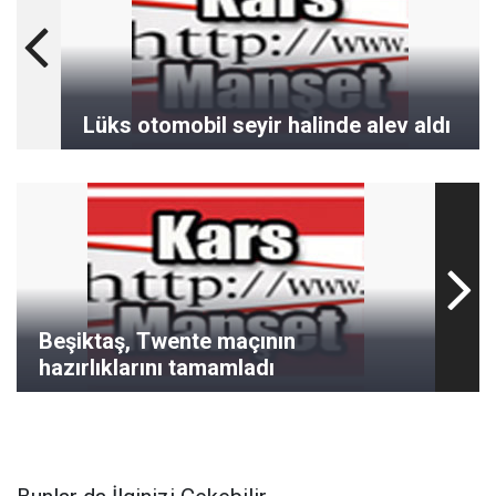
Lüks otomobil seyir halinde alev aldı
Beşiktaş, Twente maçının
hazırlıklarını tamamladı