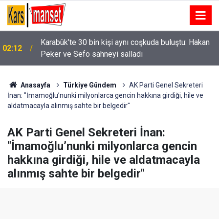
Karabük’te 30 bin kişi aynı coşkuda buluştu: Hakan
02:12
Peker ve Sefo sahneyi salladı
01:58
Niğde’de iki otomobil çarpıştı: 4 yaralı
Anasayfa
Türkiye Gündem
AK Parti Genel Sekreteri
İnan: "İmamoğlu’nunki milyonlarca gencin hakkına girdiği, hile ve
aldatmacayla alınmış sahte bir belgedir"
AK Parti Genel Sekreteri İnan:
"İmamoğlu’nunki milyonlarca gencin
hakkına girdiği, hile ve aldatmacayla
alınmış sahte bir belgedir"