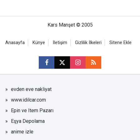
Kars Manşet © 2005
Anasayfa
Künye
İletişim
Gizlilik İlkeleri
Sitene Ekle
evden eve nakliyat
www.idilcar.com
Epin ve Item Pazarı
Eşya Depolama
anime izle