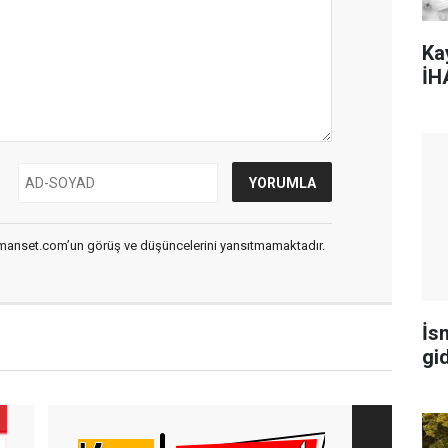
Ka
İH
smanset.com’un görüş ve düşüncelerini yansıtmamaktadır.
İs
gi