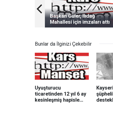
Başkan Güler, Ilıdağ
Mahallesi için imzaları attı
Bunlar da İlginizi Çekebilir
Uyuşturucu
Kayseri
ticaretinden 12 yıl 6 ay
şüpheli
kesinleşmiş hapisle
destekl
aranan şahıs yakalandı
gözaltı