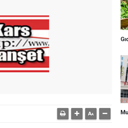
Gı
Mu