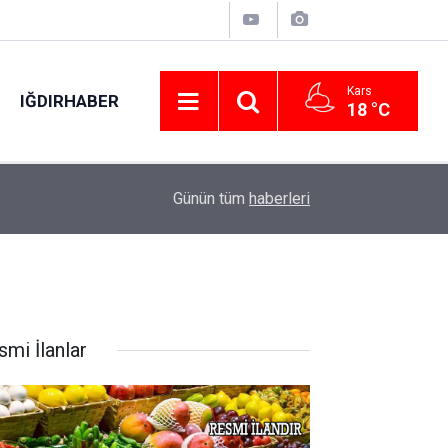
Kars
IĞDIRHABER
18 °C
00:46
Yaz Kur’an Kursu Öğrencileri Masal Parkı’nda Pi
Günün tüm
haberleri
smi İlanlar