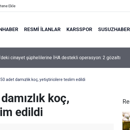
itene Ekle
NHABER
RESMI İLANLAR
KARSSPOR
SUSUZHABER
n’da Mahalle Buluşmaları Sürüyor
50 adet damızlık koç, yetiştiricilere teslim edildi
 damızlık koç,
Re
lim edildi