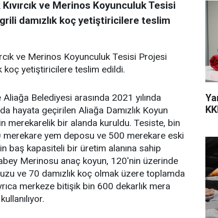
ık Kıvırcık ve Merinos Koyunculuk Tesisi
ili damızlık koç yetiştiricilere teslim
vırcık ve Merinos Koyunculuk Tesisi Projesi
oç yetiştiricilere teslim edildi.
Ya
 Aliağa Belediyesi arasında 2021 yılında
KK
nda hayata geçirilen Aliağa Damızlık Koyun
n merekarelik bir alanda kuruldu. Tesiste, bin
00 merekare yem deposu ve 500 merekare eski
n baş kapasiteli bir üretim alanına sahip
cabey Merinosu anaç koyun, 120'nin üzerinde
 kuzu ve 70 damızlık koç olmak üzere toplamda
rıca merkeze bitişik bin 600 dekarlık mera
kullanılıyor.