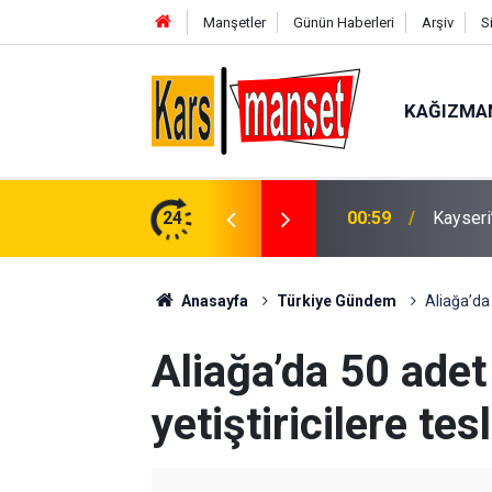
Manşetler
Günün Haberleri
Arşiv
S
KAĞIZMA
ne İHA destekli operasyon: 2 gözaltı
24
00:58
Kağızma
Anasayfa
Türkiye Gündem
Aliağa’da 
Aliağa’da 50 adet
yetiştiricilere tes