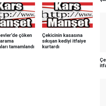
ievler’de çöken
Çekicinin kasasına
 arama
sıkışan kediyi itfaiye
aları tamamlandı
kurtardı
Çe
itf