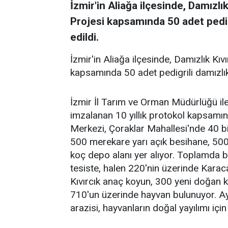
İzmir'in Aliağa ilçesinde, Damızl
Projesi kapsamında 50 adet pedigr
edildi.
İzmir'in Aliağa ilçesinde, Damızlık Kı
kapsamında 50 adet pedigrili damızlık k
İzmir İl Tarım ve Orman Müdürlüğü ile
imzalanan 10 yıllık protokol kapsamı
Merkezi, Çoraklar Mahallesi'nde 40 bi
500 merekare yarı açık besihane, 5
koç depo alanı yer alıyor. Toplamda bi
tesiste, halen 220'nin üzerinde Kara
Kıvırcık anaç koyun, 300 yeni doğan
710'un üzerinde hayvan bulunuyor. Ay
arazisi, hayvanların doğal yayılımı için 