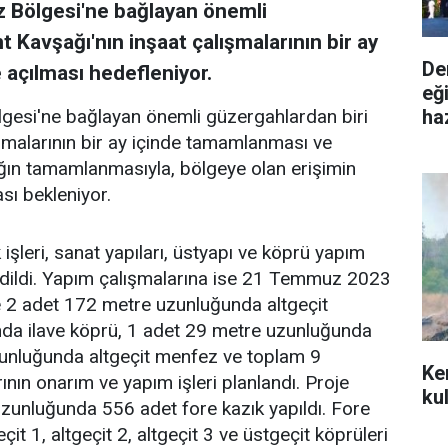
 Bölgesi'ne bağlayan önemli
t Kavşağı'nın inşaat çalışmalarının bir ay
De
açılması hedefleniyor.
eğ
ha
gesi'ne bağlayan önemli güzergahlardan biri
ışmalarının bir ay içinde tamamlanması ve
ğın tamamlanmasıyla, bölgeye olan erişimin
sı bekleniyor.
şleri, sanat yapıları, üstyapı ve köprü yapım
 edildi. Yapım çalışmalarına ise 21 Temmuz 2023
de 2 adet 172 metre uzunluğunda altgeçit
da ilave köprü, 1 adet 29 metre uzunluğunda
zunluğunda altgeçit menfez ve toplam 9
Ke
nın onarım ve yapım işleri planlandı. Proje
ku
unluğunda 556 adet fore kazık yapıldı. Fore
geçit 1, altgeçit 2, altgeçit 3 ve üstgeçit köprüleri