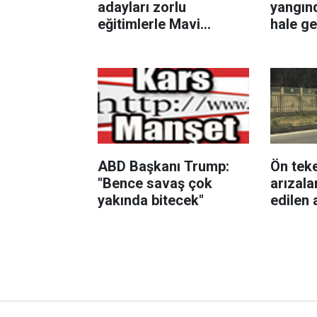
adayları zorlu
yangın
eğitimlerle Mavi
hale ge
Vatan’da göreve
hazırlanıyor
ABD Başkanı Trump:
Ön teke
"Bence savaş çok
arızala
yakında bitecek"
edilen 
direğin