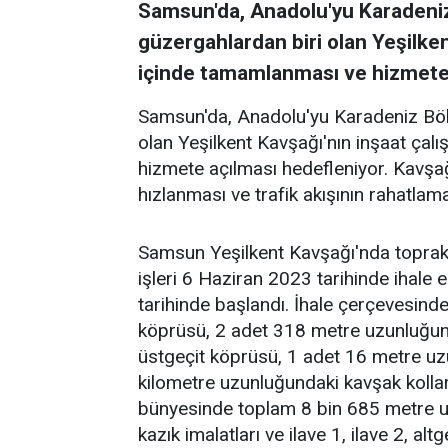
Samsun'da, Anadolu'yu Karadeniz
güzergahlardan biri olan Yeşilken
içinde tamamlanması ve hizmete 
Samsun'da, Anadolu'yu Karadeniz Böl
olan Yeşilkent Kavşağı'nın inşaat çal
hizmete açılması hedefleniyor. Kavşa
hızlanması ve trafik akışının rahatlama
Samsun Yeşilkent Kavşağı'nda toprak i
işleri 6 Haziran 2023 tarihinde ihale
tarihinde başlandı. İhale çerçevesin
köprüsü, 2 adet 318 metre uzunluğun
üstgeçit köprüsü, 1 adet 16 metre u
kilometre uzunluğundaki kavşak kolları
bünyesinde toplam 8 bin 685 metre uz
kazık imalatları ve ilave 1, ilave 2, alt