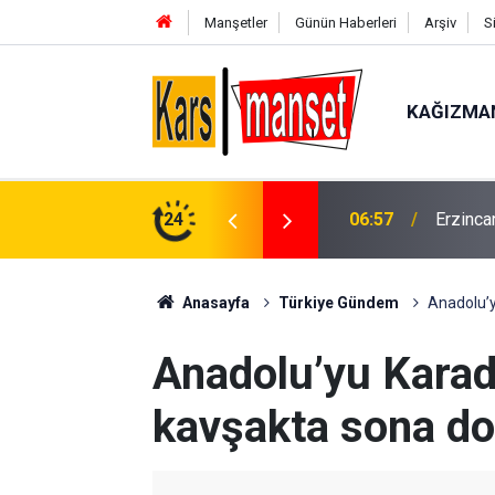
Manşetler
Günün Haberleri
Arşiv
S
KAĞIZMA
06:57
Erzinca
24
02:00
ABD Baş
Anasayfa
Türkiye Gündem
Anadolu’y
Anadolu’yu Karad
kavşakta sona d