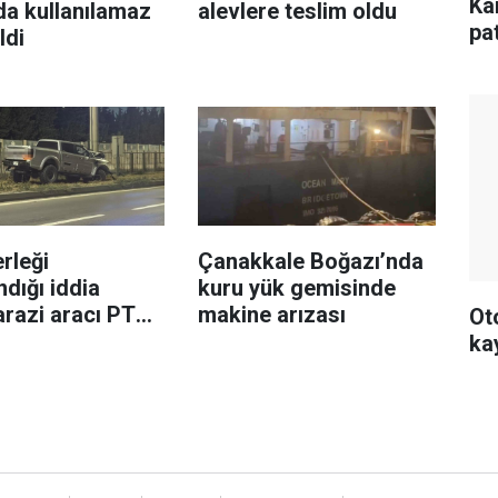
Ka
da kullanılamaz
alevlere teslim oldu
pa
ldi
rleği
Çanakkale Boğazı’nda
ndığı iddia
kuru yük gemisinde
arazi aracı PTS
makine arızası
Ot
e çarptı: 1 yaralı
ka