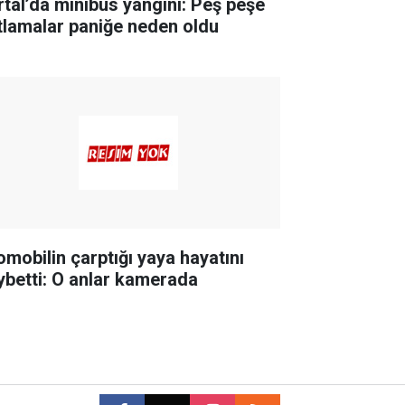
rtal’da minibüs yangını: Peş peşe
tlamalar paniğe neden oldu
omobilin çarptığı yaya hayatını
ybetti: O anlar kamerada