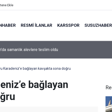
itene Ekle
NHABER
RESMI İLANLAR
KARSSPOR
SUSUZHABER
n’da samanlık alevlere teslim oldu
kanı Trump: "Bence savaş çok yakında bitecek"
u Karadeniz’e bağlayan kavşakta sona doğru
eniz’e bağlayan
Re
oğru