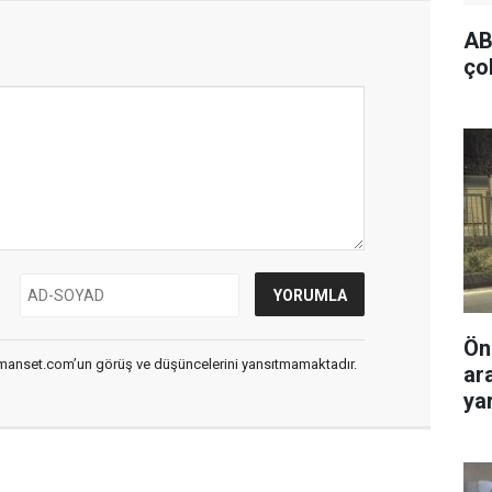
AB
ço
Ön
smanset.com’un görüş ve düşüncelerini yansıtmamaktadır.
ar
yar