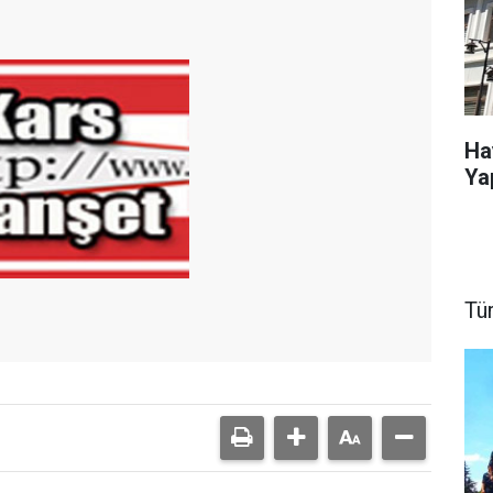
Ha
Ya
Tü