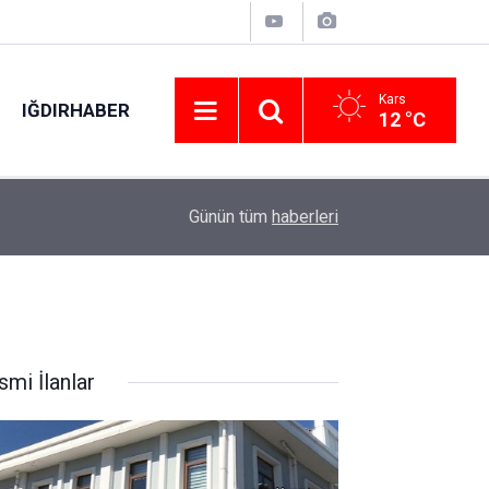
Kars
IĞDIRHABER
12 °C
01:46
Ön tekerleği arızalandığı iddia edilen arazi aracı
Günün tüm
haberleri
smi İlanlar