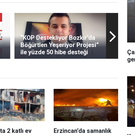
“KOP Destekliyor Bozkır’da
Böğürtlen Yeşeriyor Projesi”
Ça
ile yüzde 50 hibe desteği
ge
u
a 2 katlı ev
Erzincan’da samanlık