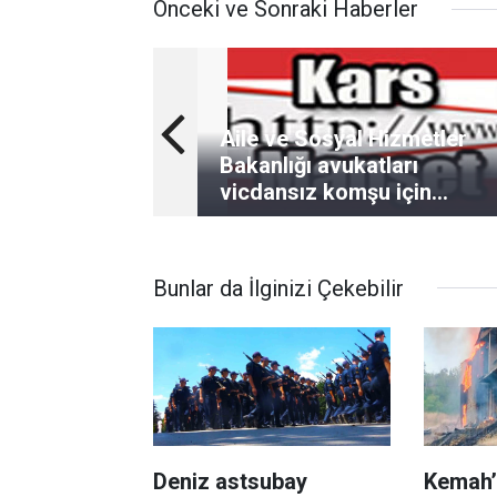
Önceki ve Sonraki Haberler
Aile ve Sosyal Hizmetler
Bakanlığı avukatları
vicdansız komşu için
tutuklama talebinde bulund
Bunlar da İlginizi Çekebilir
Deniz astsubay
Kemah’t