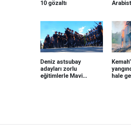
10 gözaltı
Arabist
Deniz astsubay
Kemah’t
adayları zorlu
yangın
eğitimlerle Mavi
hale ge
Vatan’da göreve
hazırlanıyor