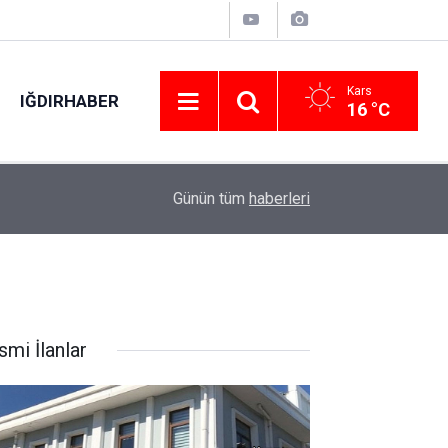
Kars
IĞDIRHABER
16 °C
yor
07:08
Kemah’ta 2 katlı ev yangında kullanılamaz hale g
Günün tüm
haberleri
smi İlanlar