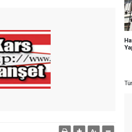
Ha
Ya
Tü