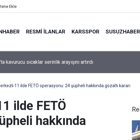
itene Ekle
NHABER
RESMI İLANLAR
KARSSPOR
SUSUZHABER
ta kavurucu sıcaklar serinlik arayışını artırdı
stsubay adayları zorlu eğitimlerle Mavi Vatan’da göreve hazırlanı
rkezli 11 ilde FETÖ operasyonu: 24 şüpheli hakkında gözaltı kararı
11 ilde FETÖ
Re
üpheli hakkında