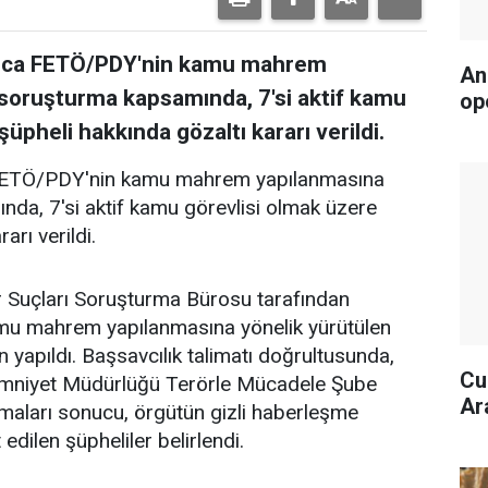
ınca FETÖ/PDY'nin kamu mahrem
An
 soruşturma kapsamında, 7'si aktif kamu
op
üpheli hakkında gözaltı kararı verildi.
 FETÖ/PDY'nin kamu mahrem yapılanmasına
nda, 7'si aktif kamu görevlisi olmak üzere
arı verildi.
r Suçları Soruşturma Bürosu tarafından
mu mahrem yapılanmasına yönelik yürütülen
apıldı. Başsavcılık talimatı doğrultusunda,
Cu
 İl Emniyet Müdürlüğü Terörle Mücadele Şube
Ar
şmaları sonucu, örgütün gizli haberleşme
edilen şüpheliler belirlendi.