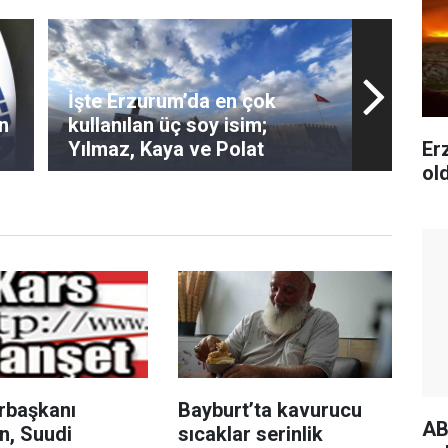
İşte Erzurum’da en çok
n
kullanılan üç soy isim;
Er
Yılmaz, Kaya ve Polat
ol
başkanı
Bayburt’ta kavurucu
AB
n, Suudi
sıcaklar serinlik