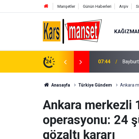
Manşetler
Günün Haberleri
Arşiv
S
KAĞIZMA
07:44
Bayburt’
24
07:16
Deniz a
Anasayfa
Türkiye Gündem
Ankara me
Ankara merkezli 
operasyonu: 24 ş
gözaltı kararı