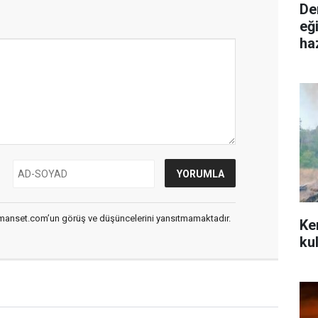
De
eğ
ha
smanset.com’un görüş ve düşüncelerini yansıtmamaktadır.
Ke
ku