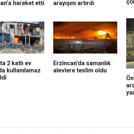
ço
an’a hareket etti
arayışını artırdı
a 2 katlı ev
Erzincan’da samanlık
da kullanılamaz
alevlere teslim oldu
ldi
Ön
ar
yar