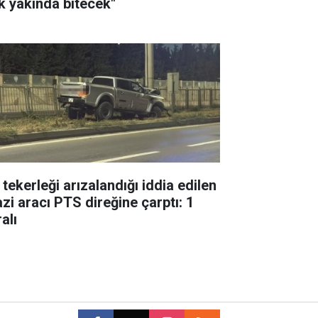
k yakında bitecek"
 tekerleği arızalandığı iddia edilen
azi aracı PTS direğine çarptı: 1
alı