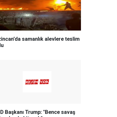
zincan’da samanlık alevlere teslim
du
D Başkanı Trump: "Bence savaş