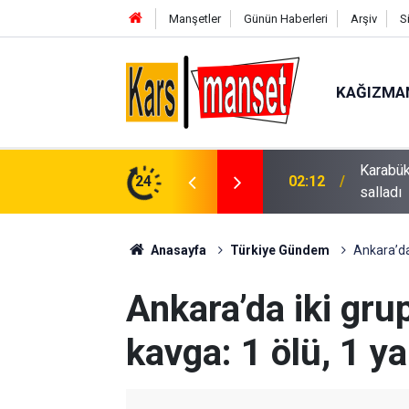
Manşetler
Günün Haberleri
Arşiv
S
KAĞIZMA
kuda buluştu: Hakan Peker ve Sefo sahneyi
24
01:58
Niğde’de
Anasayfa
Türkiye Gündem
Ankara’da 
Ankara’da iki gru
kavga: 1 ölü, 1 ya