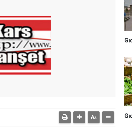
Gı
Gı