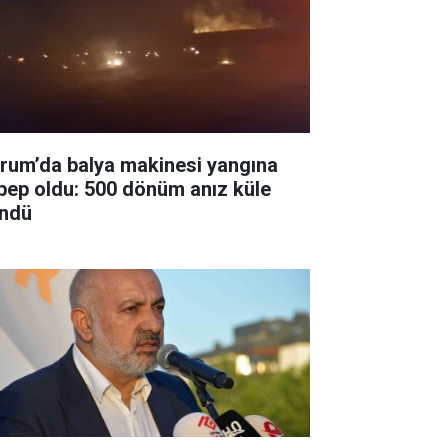
rum’da balya makinesi yangına
bep oldu: 500 dönüm anız küle
ndü