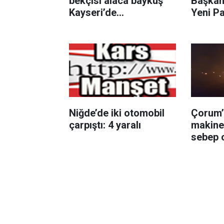
bekçisi alaca baykuş
Başkan
Kayseri’de
Yeni Pa
görüntülendi
Niğde’de iki otomobil
Çorum’
çarpıştı: 4 yaralı
makine
sebep 
anız k