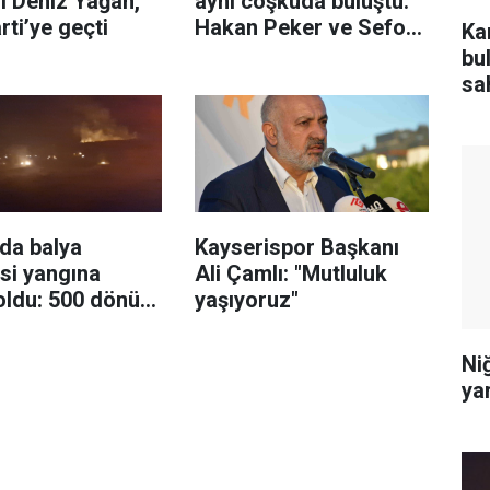
ı Deniz Yağan,
aynı coşkuda buluştu:
rti’ye geçti
Hakan Peker ve Sefo
Ka
sahneyi salladı
bu
sa
da balya
Kayserispor Başkanı
si yangına
Ali Çamlı: "Mutluluk
oldu: 500 dönüm
yaşıyoruz"
üle döndü
Niğ
yar