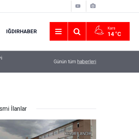
Kars
IĞDIRHABER
14 °C
01:57
Çorum’da balya makinesi yangına sebep oldu: 
Günün tüm
haberleri
smi İlanlar