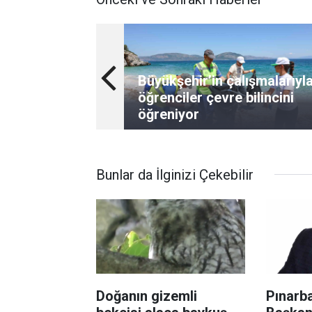
Büyükşehir’in çalışmalarıyl
öğrenciler çevre bilincini
öğreniyor
Bunlar da İlginizi Çekebilir
Doğanın gizemli
Pınarba