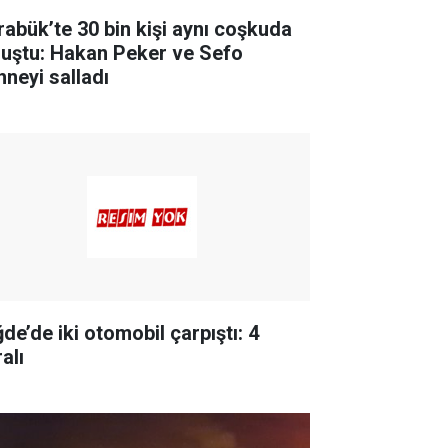
rabük’te 30 bin kişi aynı coşkuda
luştu: Hakan Peker ve Sefo
hneyi salladı
de’de iki otomobil çarpıştı: 4
alı