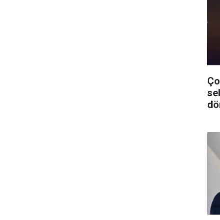
Ço
se
dö