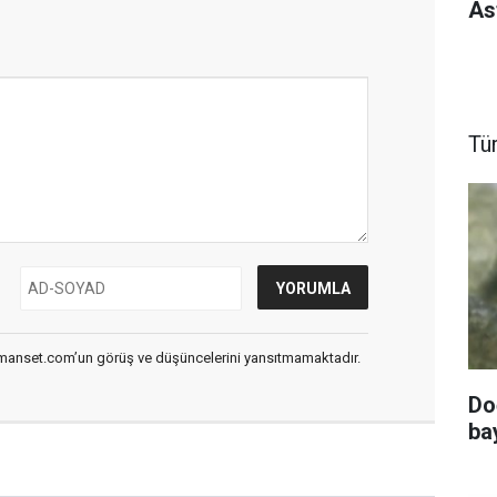
As
Tü
smanset.com’un görüş ve düşüncelerini yansıtmamaktadır.
Do
ba