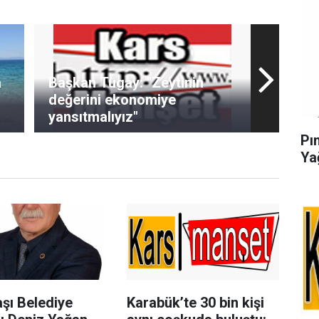
a
Başkan Tugay: "Zeytinin
değerini ekonomiye
yansıtmalıyız"
Pı
Ya
şı Belediye
Karabük’te 30 bin kişi