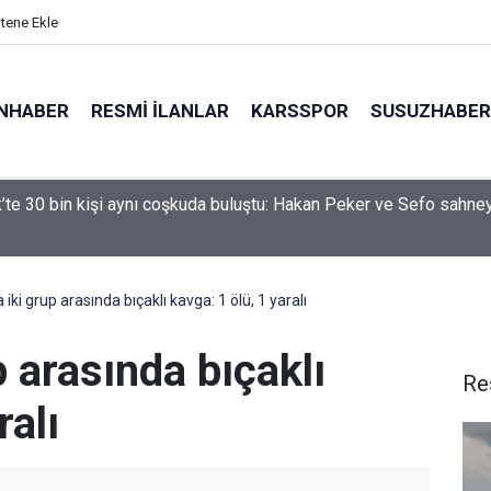
itene Ekle
NHABER
RESMI İLANLAR
KARSSPOR
SUSUZHABER
 iki otomobil çarpıştı: 4 yaralı
iki grup arasında bıçaklı kavga: 1 ölü, 1 yaralı
p arasında bıçaklı
Re
ralı