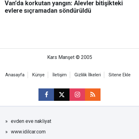
Van’da korkutan yangın: Alevler bitişikteki
evlere sıçramadan söndürüldü
Kars Manşet © 2005
Anasayfa
Künye
İletişim
Gizlilik İlkeleri
Sitene Ekle
evden eve nakliyat
www.idilcar.com