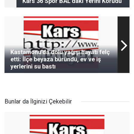
Kars 36 Spor BAL’daki Yerini Korudu
Kastamonu’da dolu yağışı hayatı felç
etti: İlçe beyaza büründü, ev ve iş
yerlerini su bastı
Bunlar da İlginizi Çekebilir