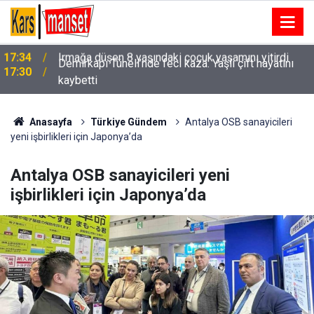
Demirkapı Tüneli’nde feci kaza: Yaşlı çift hayatını
17:30
kaybetti
Anasayfa
Türkiye Gündem
Antalya OSB sanayicileri
yeni işbirlikleri için Japonya’da
Antalya OSB sanayicileri yeni
işbirlikleri için Japonya’da