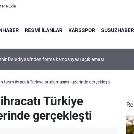
itene Ekle
NHABER
RESMI İLANLAR
KARSSPOR
SUSUZHABER
a hastalıktan ari işletme sayısı 86’ya yükseldi
ın tarım ihracatı Türkiye ortalamasının üzerinde gerçekleşti
 ihracatı Türkiye
Re
rinde gerçekleşti