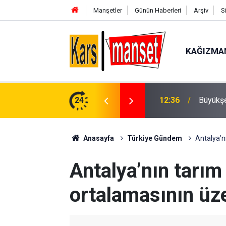
Manşetler
Günün Haberleri
Arşiv
S
KAĞIZMA
rma kampanyası açıklaması
24
12:35
Aydın’d
Anasayfa
Türkiye Gündem
Antalya’n
Antalya’nın tarım
ortalamasının üze