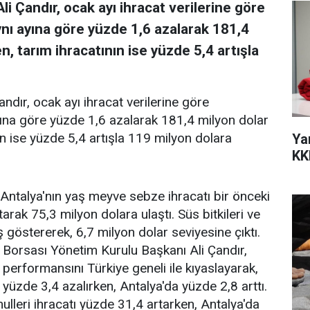
li Çandır, ocak ayı ihracat verilerine göre
aynı ayına göre yüzde 1,6 azalarak 181,4
n, tarım ihracatının ise yüzde 5,4 artışla
ndır, ocak ayı ihracat verilerine göre
ayına göre yüzde 1,6 azalarak 181,4 milyon dolar
ın ise yüzde 5,4 artışla 119 milyon dolara
Ya
KK
 Antalya'nın yaş meyve sebze ihracatı bir önceki
arak 75,3 milyon dolara ulaştı. Süs bitkileri ve
ş göstererek, 6,7 milyon dolar seviyesine çıktı.
t Borsası Yönetim Kurulu Başkanı Ali Çandır,
 performansını Türkiye geneli ile kıyaslayarak,
yüzde 3,4 azalırken, Antalya'da yüzde 2,8 arttı.
ulleri ihracatı yüzde 31,4 artarken, Antalya'da