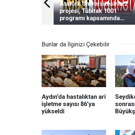
Atatürk Üniversitesinin 2
projesi, Tübitak 1001
programı kapsamında
desteklendi
Bunlar da İlginizi Çekebilir
Aydın’da hastalıktan ari
Seydik
işletme sayısı 86’ya
sonras
yükseldi
Büyükş
ekipler
seferbe