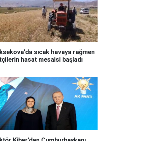
ksekova’da sıcak havaya rağmen
ftçilerin hasat mesaisi başladı
ktör Kibar’dan Cumhurbaşkanı