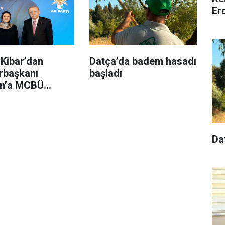
Er
 Kibar’dan
Datça’da badem hasadı
başkanı
başladı
n’a MCBÜ
u sunumu
Da