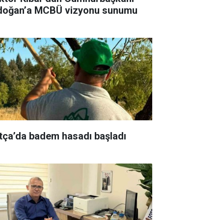
doğan’a MCBÜ vizyonu sunumu
tça’da badem hasadı başladı