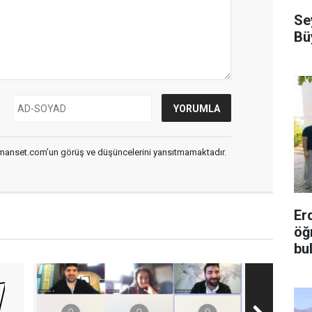
Se
Bü
smanset.com’un görüş ve düşüncelerini yansıtmamaktadır.
Er
öğ
bu