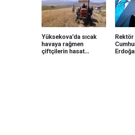
Yüksekova’da sıcak
Rektör
havaya rağmen
Cumhur
çiftçilerin hasat
Erdoğa
mesaisi başladı
vizyon