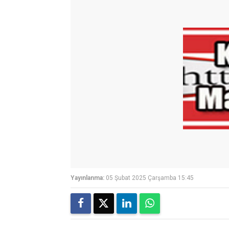
Yayınlanma:
05 Şubat 2025 Çarşamba 15:45