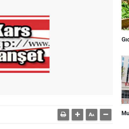
Gı
Mu