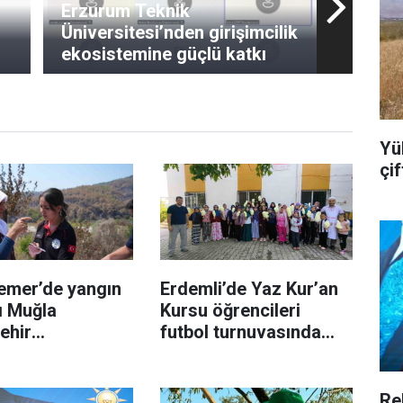
Erzurum Teknik
Üniversitesi’nden girişimcilik
ekosistemine güçlü katkı
Yü
çi
emer’de yangın
Erdemli’de Yaz Kur’an
ı Muğla
Kursu öğrencileri
ehir
futbol turnuvasında
inden
buluştu
rlik
Re