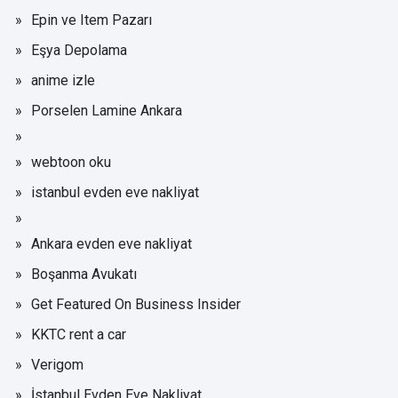
Epin ve Item Pazarı
Eşya Depolama
anime izle
Porselen Lamine Ankara
webtoon oku
istanbul evden eve nakliyat
Ankara evden eve nakliyat
Boşanma Avukatı
Get Featured On Business Insider
KKTC rent a car
Verigom
İstanbul Evden Eve Nakliyat