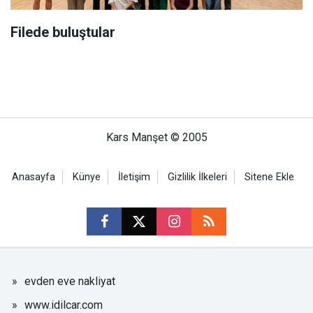
Filede buluştular
Kars Manşet © 2005
Anasayfa
Künye
İletişim
Gizlilik İlkeleri
Sitene Ekle
evden eve nakliyat
www.idilcar.com