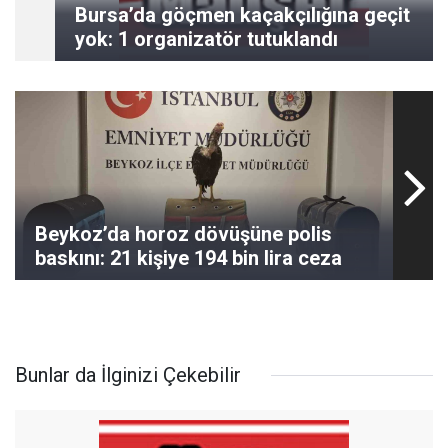
Bursa’da göçmen kaçakçılığına geçit
yok: 1 organizatör tutuklandı
Beykoz’da horoz dövüşüne polis
baskını: 21 kişiye 194 bin lira ceza
Bunlar da İlginizi Çekebilir