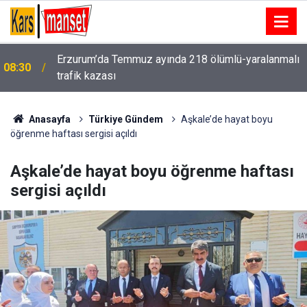
Erzurum’da Temmuz ayında 218 ölümlü-yaralanmalı
08:30
trafik kazası
Bahçeli, MHP İl Başkanı’nın oğlu Enes Doğan’ın
08:29
düğününe katıldı
Anasayfa
Türkiye Gündem
Aşkale’de hayat boyu
öğrenme haftası sergisi açıldı
Aşkale’de hayat boyu öğrenme haftası
sergisi açıldı