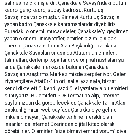
sahnesine çıkmışlardır. Çanakkale Savaşı'ndaki bütün
kadro, genç kadro, subay kadrosu, Kurtuluş
Savaşı'nda var olmuştur. Bir nevi Kurtuluş Savaşı'nı
yapan kadro Çanakkale kahramanlarıdır diyebiliriz.
Buradaki o önemli mücadeleler, Çanakkale'yi geçilmez
yapan o önemli inisiyatifler, emirler, bizim için çok
önemli. Çanakkale Tarihi Alan Başkanlığı olarak da
Çanakkale Savaşları sırasında Atatürk'ün emirleri,
talimatları, derlenip toparlandı ve orijinal nüshaları şu
anda Çanakkale merkezde bulunan Çanakkale
Savaşları Araştırma Merkezimizde sergileniyor. Gelen
ziyaretçilere Atatürk'ün orijinal el yazısıyla, bizzat
kendi dikte ettiği kendi yazdığı el yazılarıyla bu emirleri
sunuyoruz. Bu emirleri PDF formatına alıp, internet
sayfamızdan da görebilecekler. Çanakkale Tarihi Alan
Başkanlığımızın web sayfası, Çanakkale'ye gelme
imkanı olmayan, Çanakkale tarihine meraklı olan
insanları da internet üzerinden dijital kitap olarak
görebilirler. O emirler, "size ölmeyi emrediyorum" diye