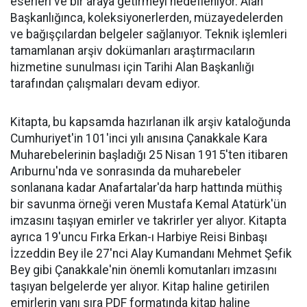
eserleri ve bir araya getirmeyi hedefleniyor. Alan
Başkanlığınca, koleksiyonerlerden, müzayedelerden
ve bağışçılardan belgeler sağlanıyor. Teknik işlemleri
tamamlanan arşiv dokümanları araştırmacıların
hizmetine sunulması için Tarihi Alan Başkanlığı
tarafından çalışmaları devam ediyor.
Kitapta, bu kapsamda hazırlanan ilk arşiv kataloğunda
Cumhuriyet'in 101'inci yılı anısına Çanakkale Kara
Muharebelerinin başladığı 25 Nisan 1915'ten itibaren
Arıburnu'nda ve sonrasında da muharebeler
sonlanana kadar Anafartalar'da harp hattında müthiş
bir savunma örneği veren Mustafa Kemal Atatürk'ün
imzasını taşıyan emirler ve takrirler yer alıyor. Kitapta
ayrıca 19'uncu Fırka Erkan-ı Harbiye Reisi Binbaşı
İzzeddin Bey ile 27'nci Alay Kumandanı Mehmet Şefik
Bey gibi Çanakkale'nin önemli komutanları imzasını
taşıyan belgelerde yer alıyor. Kitap haline getirilen
emirlerin yanı sıra PDF formatında kitap haline