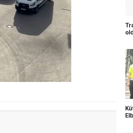
Tr
ol
Kü
Elb