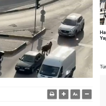
Ha
Ya
Tü