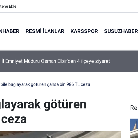
itene Ekle
NHABER
RESMI İLANLAR
KARSSPOR
SUSUZHABER
 kazasında yaralanan sürücü hayatını kaybetti
bile bağlayarak götüren şahsa bin 986 TL ceza
ğlayarak götüren
Re
 ceza