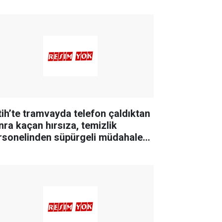
tih’te tramvayda telefon çaldıktan
nra kaçan hırsıza, temizlik
rsonelinden süpürgeli müdahale
merada