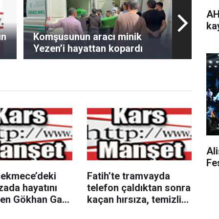
AH
ka
un
Komşusunun aracı minik
Yezen’i hayattan kopardı
Al
Fe
ekmece’deki
Fatih’te tramvayda
zada hayatını
telefon çaldıktan sonra
en Gökhan Gaş
kaçan hırsıza, temizlik
lculuğuna
personelinden