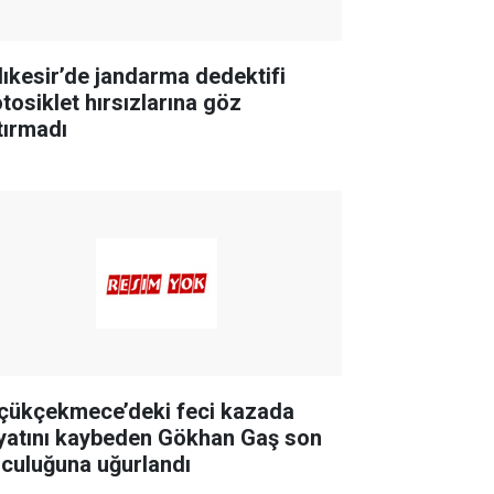
lıkesir’de jandarma dedektifi
tosiklet hırsızlarına göz
tırmadı
çükçekmece’deki feci kazada
yatını kaybeden Gökhan Gaş son
lculuğuna uğurlandı