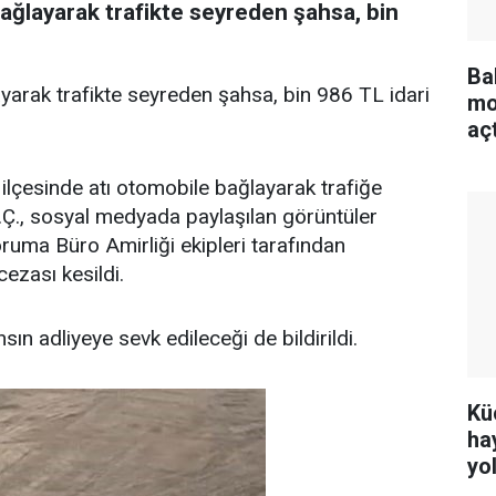
bağlayarak trafikte seyreden şahsa, bin
Ba
ayarak trafikte seyreden şahsa, bin 986 TL idari
mo
aç
ilçesinde atı otomobile bağlayarak trafiğe
A.Ç., sosyal medyada paylaşılan görüntüler
ruma Büro Amirliği ekipleri tarafından
ezası kesildi.
sın adliyeye sevk edileceği de bildirildi.
Kü
ha
yo