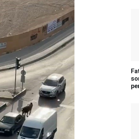
Fa
so
pe
ka