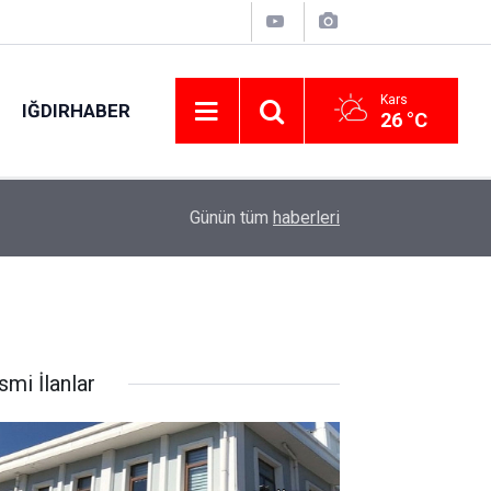
Kars
IĞDIRHABER
26 °C
15:16
AHBAP Derneği yönetimine üç kişilik kayyım hey
Günün tüm
haberleri
smi İlanlar