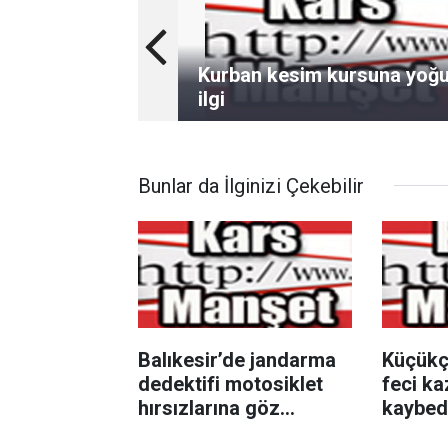
Kurban kesim kursuna yoğ
ilgi
Bunlar da İlginizi Çekebilir
Balıkesir’de jandarma
Küçükç
dedektifi motosiklet
feci ka
hırsızlarına göz
kaybed
açtırmadı
son yo