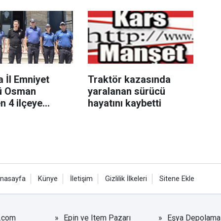
ndı
süpürgeli müdahale
kamerada
 İl Emniyet
Traktör kazasında
ü Osman
yaralanan sürücü
en 4 ilçeye
hayatını kaybetti
nasayfa
Künye
İletişim
Gizlilik İlkeleri
Sitene Ekle
r.com
Epin ve Item Pazarı
Eşya Depolama