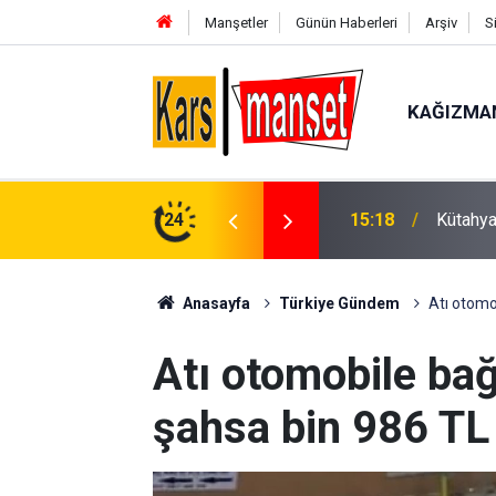
Manşetler
Günün Haberleri
Arşiv
S
KAĞIZMA
 Elbir’den 4 ilçeye ziyaret
24
15:17
Traktör
Anasayfa
Türkiye Gündem
Atı otomo
Atı otomobile ba
şahsa bin 986 TL