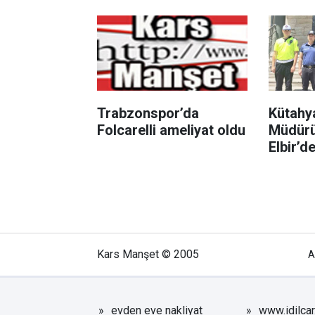
uğurla
Trabzonspor’da
Kütahya
Folcarelli ameliyat oldu
Müdür
Elbir’d
ziyaret
Kars Manşet © 2005
A
evden eve nakliyat
www.idilca