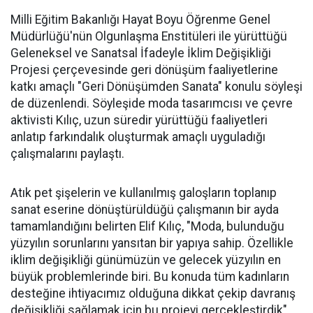
Milli Eğitim Bakanlığı Hayat Boyu Öğrenme Genel
Müdürlüğü'nün Olgunlaşma Enstitüleri ile yürüttüğü
Geleneksel ve Sanatsal İfadeyle İklim Değişikliği
Projesi çerçevesinde geri dönüşüm faaliyetlerine
katkı amaçlı "Geri Dönüşümden Sanata" konulu söyleşi
de düzenlendi. Söyleşide moda tasarımcısı ve çevre
aktivisti Kılıç, uzun süredir yürüttüğü faaliyetleri
anlatıp farkındalık oluşturmak amaçlı uyguladığı
çalışmalarını paylaştı.
Atık pet şişelerin ve kullanılmış galoşların toplanıp
sanat eserine dönüştürüldüğü çalışmanın bir ayda
tamamlandığını belirten Elif Kılıç, "Moda, bulunduğu
yüzyılın sorunlarını yansıtan bir yapıya sahip. Özellikle
iklim değişikliği günümüzün ve gelecek yüzyılın en
büyük problemlerinde biri. Bu konuda tüm kadınların
desteğine ihtiyacımız olduğuna dikkat çekip davranış
değişikliği sağlamak için bu projeyi gerçekleştirdik"