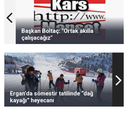
Başkan Boltaç: "Ortak akılla
çalışacağız"
Ergan’da sömestir tatilinde “dağ
kayağı” heyecanı