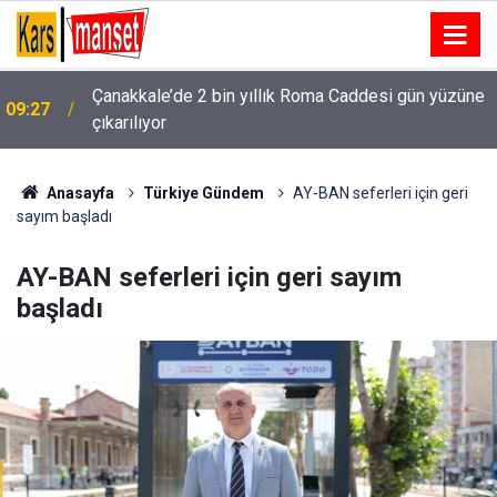
Eğitim Bir-Sen Başkanı Uçak: "Mazeret tayini
09:25
öğretmeni tercih labirentine sokmamalı"
Anasayfa
Türkiye Gündem
AY-BAN seferleri için geri
sayım başladı
AY-BAN seferleri için geri sayım
başladı