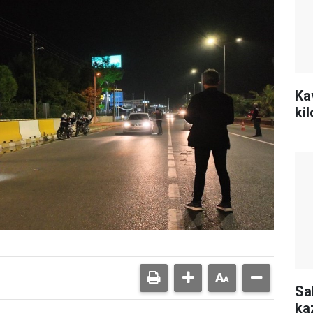
Ka
ki
Sa
ka