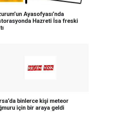
zurum’un Ayasofyası’nda
storasyonda Hazreti İsa freski
tı
rsa’da binlerce kişi meteor
ğmuru için bir araya geldi