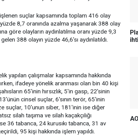
 işlenen suçlar kapsamında toplam 416 olay
 yüzde 8,7 oranında azalma yaşanarak 388 olay
yına göre olayların aydınlatılma oranı yüzde 9,3
Pl
ih
len 388 olayın yüzde 46,6'sı aydınlatıldı.
lik yapılan çalışmalar kapsamında hakkında
ırken, ifadeye yönelik aranması olan bin 40 kişi
ısların 65'inin hırsızlık, 5'in gasp, 22'sinin
13'ünün cinsel suçlar, 6'sının terör, 65'inin
ze suçlar, 10'unun siber, 181'inin ise diğer
tsız silah taşıma ve silah kaçakçılığı
AO
e 36 tabanca, 24 kurusıkı tabanca, 31 av
çirildi, 95 kişi hakkında işlem yapıldı.