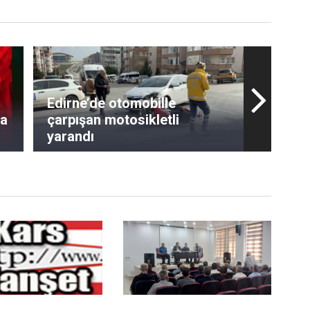
Edirne’de otomobille
na
çarpışan motosikletli
yarandı