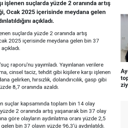
şı işlenen suçlarda yüzde 2 oranında artış
liği, Ocak 2025 içerisinde meydana gelen
nlatıldığını açıkladı.
şlenen suçlarda yüzde 2 oranında artış
 Ocak 2025 içerisinde meydana gelen bin 37
 açıkladı.
 "suç raporu'nu yayımladı. Yayınlanan verilere
Ay
 cinsel taciz, tehdit gibi kişilere karşı işlenen
top
 gelirken, hırsızlık, dolandırıcılık, gasp gibi
ziy
yüzde 8,7 oranında azaldı.
nen suçlar kapsamında toplam bin 14 olay
yüzde 2 oranında artış yaşanarak bin 37 olay
yına göre olayların aydınlatma oranı yüzde 2,5
len bin 37 olayın yüzde 96,3'ü aydınlatıldı.