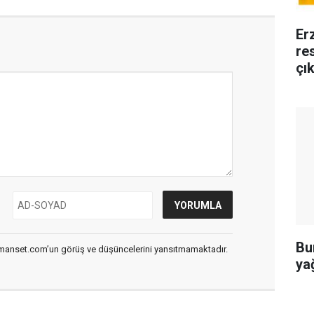
Er
re
çık
Bu
smanset.com’un görüş ve düşüncelerini yansıtmamaktadır.
ya