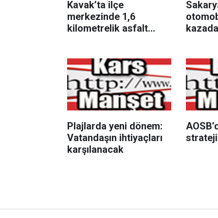
Kavak’ta ilçe
Sakarya
merkezinde 1,6
otomobi
kilometrelik asfalt
kazada 
çalışması
Plajlarda yeni dönem:
AOSB’d
Vatandaşın ihtiyaçları
stratej
karşılanacak