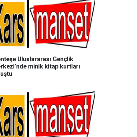
nteşe Uluslararası Gençlik
rkezi’nde minik kitap kurtları
luştu