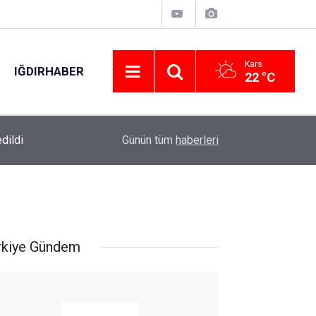
Kars
IĞDIRHABER
22 °C
dildi
11:04
AOSB’den ihracata stratejik destek
Günün tüm
haberleri
rkiye Gündem