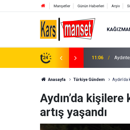
Manşetler
Günün Haberleri
Arşiv
S
KAĞIZMA
11:06
Aydıntep
24
11:06
Plajlar
Anasayfa
Türkiye Gündem
Aydın’da k
Aydın’da kişilere 
artış yaşandı