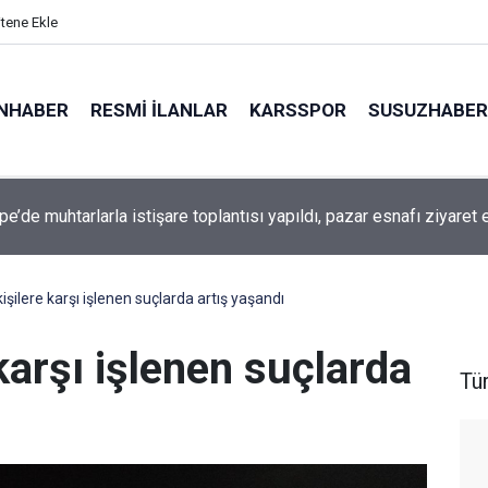
itene Ekle
NHABER
RESMI İLANLAR
KARSSPOR
SUSUZHABER
e’de muhtarlarla istişare toplantısı yapıldı, pazar esnafı ziyaret e
da yeni dönem: Vatandaşın ihtiyaçları karşılanacak
işilere karşı işlenen suçlarda artış yaşandı
karşı işlenen suçlarda
Tü