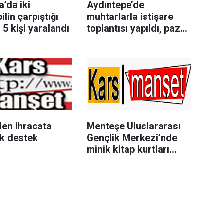
’da iki
Aydıntepe’de
lin çarpıştığı
muhtarlarla istişare
5 kişi yaralandı
toplantısı yapıldı, pazar
esnafı ziyaret edildi
en ihracata
Menteşe Uluslararası
ik destek
Gençlik Merkezi’nde
minik kitap kurtları
buluştu