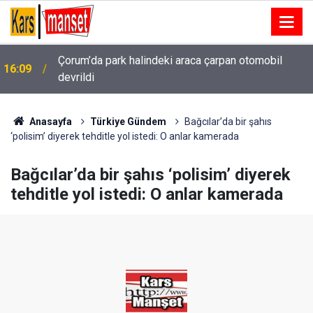
Çorum’da park halindeki araca çarpan otomobil
16:09
devrildi
Cumhurbaşkanı Recep Tayyip Erdoğan’a yönelik
16:08
suikast girişiminde bulunan ekipteki Burkay
Karatepe; Marmaris’te yer gösteriyor
Anasayfa
Türkiye Gündem
Bağcılar’da bir şahıs
‘polisim’ diyerek tehditle yol istedi: O anlar kamerada
Bağcılar’da bir şahıs ‘polisim’ diyerek
tehditle yol istedi: O anlar kamerada