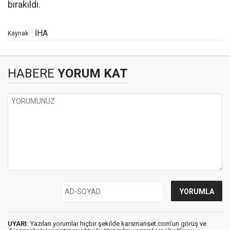
bırakıldı.
İHA
Kaynak:
HABERE
YORUM KAT
UYARI:
Yazılan yorumlar hiçbir şekilde karsmanset.com’un görüş ve