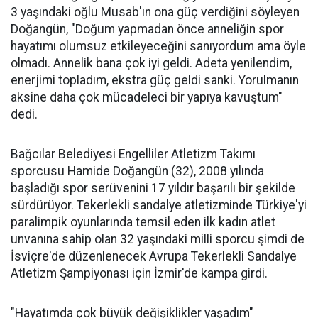
3 yaşındaki oğlu Musab'ın ona güç verdiğini söyleyen
Doğangün, "Doğum yapmadan önce anneliğin spor
hayatımı olumsuz etkileyeceğini sanıyordum ama öyle
olmadı. Annelik bana çok iyi geldi. Adeta yenilendim,
enerjimi topladım, ekstra güç geldi sanki. Yorulmanın
aksine daha çok mücadeleci bir yapıya kavuştum"
dedi.
Bağcılar Belediyesi Engelliler Atletizm Takımı
sporcusu Hamide Doğangün (32), 2008 yılında
başladığı spor serüvenini 17 yıldır başarılı bir şekilde
sürdürüyor. Tekerlekli sandalye atletizminde Türkiye'yi
paralimpik oyunlarında temsil eden ilk kadın atlet
unvanına sahip olan 32 yaşındaki milli sporcu şimdi de
İsviçre'de düzenlenecek Avrupa Tekerlekli Sandalye
Atletizm Şampiyonası için İzmir'de kampa girdi.
"Hayatımda çok büyük değişiklikler yaşadım"