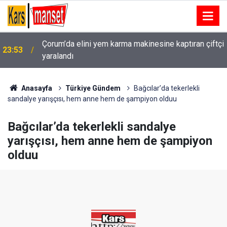
i
Yeni aldığı motosikletle kaza yapan genç hayatını
23:51
kaybetti: O anlar kamerada
Anasayfa
Türkiye Gündem
Bağcılar’da tekerlekli
sandalye yarışçısı, hem anne hem de şampiyon olduu
Bağcılar’da tekerlekli sandalye
yarışçısı, hem anne hem de şampiyon
olduu