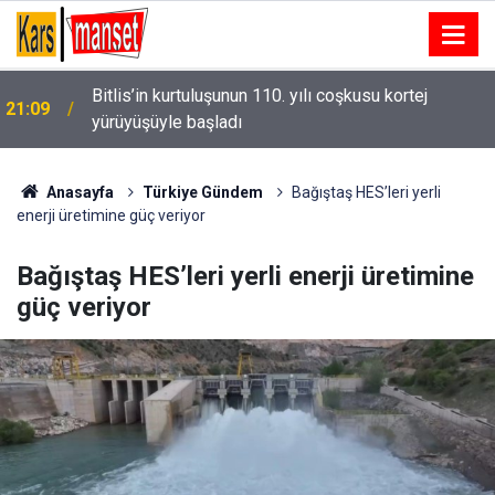
14. TAYK-Eker Olympos Regatta’da ilk günün
21:08
kazananı "Team Nautique Yachting" oldu
Anasayfa
Türkiye Gündem
Bağıştaş HES’leri yerli
enerji üretimine güç veriyor
Bağıştaş HES’leri yerli enerji üretimine
güç veriyor