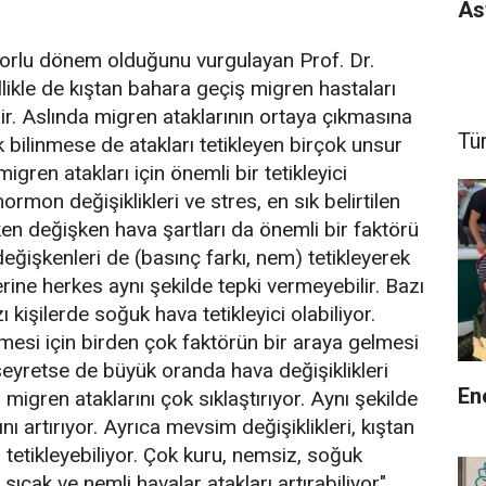
As
 zorlu dönem olduğunu vurgulayan Prof. Dr.
likle de kıştan bahara geçiş migren hastaları
lir. Aslında migren ataklarının ortaya çıkmasına
Tü
bilinmese de atakları tetikleyen birçok unsur
igren atakları için önemli bir tetikleyici
ormon değişiklikleri ve stres, en sık belirtilen
rken değişken hava şartları da önemli bir faktörü
 değişkenleri de (basınç farkı, nem) tetikleyerek
erine herkes aynı şekilde tepki vermeyebilir. Bazı
zı kişilerde soğuk hava tetikleyici olabiliyor.
mesi için birden çok faktörün bir araya gelmesi
 seyretse de büyük oranda hava değişiklikleri
En
s migren ataklarını çok sıklaştırıyor. Aynı şekilde
ı artırıyor. Ayrıca mevsim değişiklikleri, kıştan
 tetikleyebiliyor. Çok kuru, nemsiz, soğuk
sıcak ve nemli havalar atakları artırabiliyor"