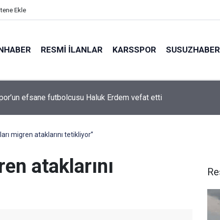
itene Ekle
NHABER
RESMI İLANLAR
KARSSPOR
SUSUZHABER
por’un efsane futbolcusu Haluk Erdem vefat etti
arı migren ataklarını tetikliyor’’
ren ataklarını
Re