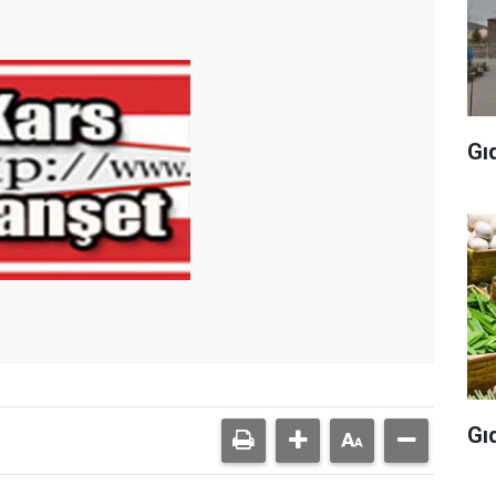
Gı
Gı