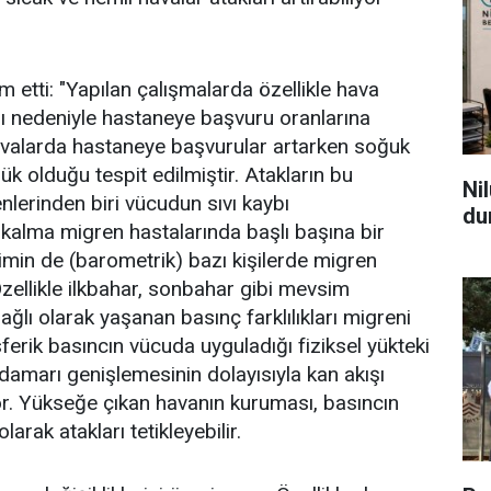
m etti: "Yapılan çalışmalarda özellikle hava
ğı nedeniyle hastaneye başvuru oranlarına
avalarda hastaneye başvurular artarken soğuk
k olduğu tespit edilmiştir. Atakların bu
Ni
lerinden biri vücudun sıvı kaybı
du
 kalma migren hastalarında başlı başına bir
şimin de (barometrik) bazı kişilerde migren
Özellikle ilkbahar, sonbahar gibi mevsim
ağlı olarak yaşanan basınç farklılıkları migreni
sferik basıncın vücuda uyguladığı fiziksel yükteki
 damarı genişlemesinin dolayısıyla kan akışı
or. Yükseğe çıkan havanın kuruması, basıncın
arak atakları tetikleyebilir.