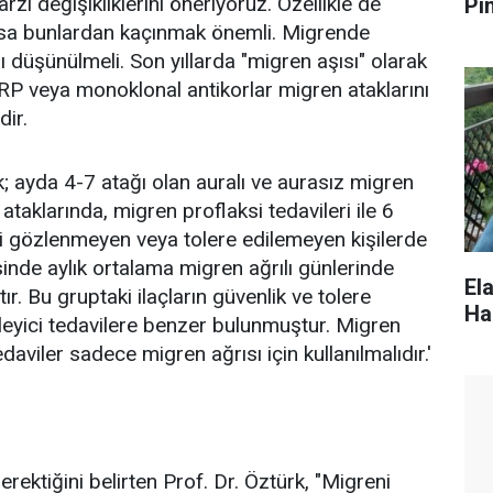
zı değişikliklerini öneriyoruz. Özellikle de
Pı
yorsa bunlardan kaçınmak önemli. Migrende
ı düşünülmeli. Son yıllarda "migren aşısı" olarak
GRP veya monoklonal antikorlar migren ataklarını
dir.
ak; ayda 4-7 atağı olan auralı ve aurasız migren
ataklarında, migren proflaksi tedavileri ile 6
ki gözlenmeyen veya tolere edilemeyen kişilerde
isinde aylık ortalama migren ağrılı günlerinde
El
r. Bu gruptaki ilaçların güvenlik ve tolere
Ha
 önleyici tedavilere benzer bulunmuştur. Migren
edaviler sadece migren ağrısı için kullanılmalıdır.'
rektiğini belirten Prof. Dr. Öztürk, "Migreni