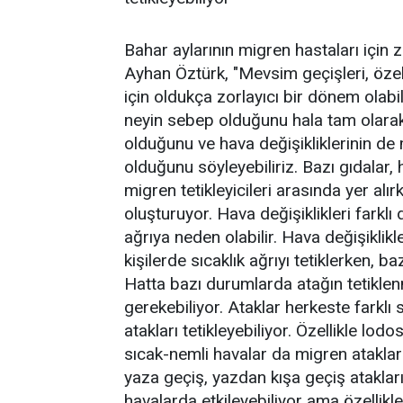
Bahar aylarının migren hastaları için
Ayhan Öztürk, "Mevsim geçişleri, özel
için oldukça zorlayıcı bir dönem olabi
neyin sebep olduğunu hala tam olarak 
olduğunu ve hava değişikliklerinin de m
olduğunu söyleyebiliriz. Bazı gıdalar, h
migren tetikleyicileri arasında yer alı
oluşturuyor. Hava değişiklikleri farklı
ağrıya neden olabilir. Hava değişiklikl
kişilerde sıcaklık ağrıyı tetiklerken, ba
Hatta bazı durumlarda atağın tetiklen
gerekebiliyor. Ataklar herkeste farklı
atakları tetikleyebiliyor. Özellikle lodo
sıcak-nemli havalar da migren atakların
yaza geçiş, yazdan kışa geçiş atakları
havalarda etkileyebiliyor ama özellikle 