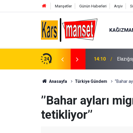
Manşetler
Günün Haberleri
Arşiv
S
KAĞIZMA
ıldı
24
14:10
Elazığs
Anasayfa
Türkiye Gündem
’’Bahar ayl
’’Bahar ayları mig
tetikliyor’’