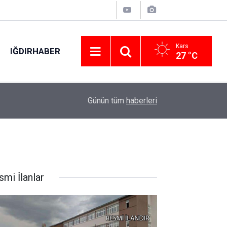
Kars
IĞDIRHABER
27 °C
14:10
Hayat kurtaran manevra
Günün tüm
haberleri
smi İlanlar