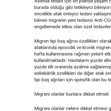
Aslında tedavi için ön planda yaşam tar
burada olduğu gibi tetikleyici bilini
öncelikle atak önleyici tedavi yaklaşım
bilinen migrenin yeni tedavisi Anti-C
engellemede etkisi olan özel tedaviler
Migren tipi baş ağrısı özellikleri olar
ataklarında episodik ve kronik migren 
hafta kullanmasına rağmen yeterli et
kullanılmaktadır. Hastaların yüzde ell
yüzde elli oranında azalma sağlanmıştı
edilebilirlik özellikleri de diğer atak
tipi baş ağrıları için spesifik olan bu t
Migreni olanlar bunlara dikkat etmeli
Migreni olanlar nelere dikkat etmesi ge