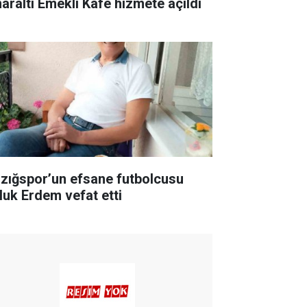
naraltı Emekli Kafe hizmete açıldı
azığspor’un efsane futbolcusu
luk Erdem vefat etti