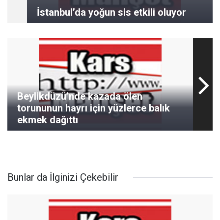
İstanbul’da yoğun sis etkili oluyor
Beylikdüzü’nde kazada ölen
torununun hayrı için yüzlerce balık
ekmek dağıttı
Bunlar da İlginizi Çekebilir