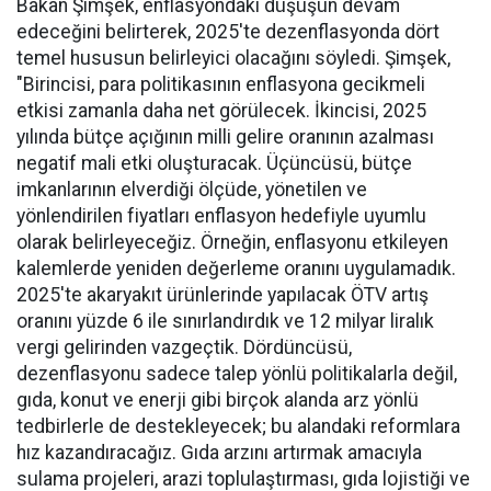
Bakan Şimşek, enflasyondaki düşüşün devam
edeceğini belirterek, 2025'te dezenflasyonda dört
temel hususun belirleyici olacağını söyledi. Şimşek,
"Birincisi, para politikasının enflasyona gecikmeli
etkisi zamanla daha net görülecek. İkincisi, 2025
yılında bütçe açığının milli gelire oranının azalması
negatif mali etki oluşturacak. Üçüncüsü, bütçe
imkanlarının elverdiği ölçüde, yönetilen ve
yönlendirilen fiyatları enflasyon hedefiyle uyumlu
olarak belirleyeceğiz. Örneğin, enflasyonu etkileyen
kalemlerde yeniden değerleme oranını uygulamadık.
2025'te akaryakıt ürünlerinde yapılacak ÖTV artış
oranını yüzde 6 ile sınırlandırdık ve 12 milyar liralık
vergi gelirinden vazgeçtik. Dördüncüsü,
dezenflasyonu sadece talep yönlü politikalarla değil,
gıda, konut ve enerji gibi birçok alanda arz yönlü
tedbirlerle de destekleyecek; bu alandaki reformlara
hız kazandıracağız. Gıda arzını artırmak amacıyla
sulama projeleri, arazi toplulaştırması, gıda lojistiği ve