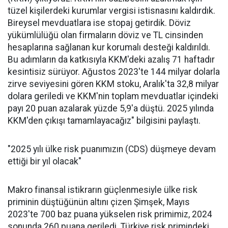
tüzel kişilerdeki kurumlar vergisi istisnasını kaldırdık.
Bireysel mevduatlara ise stopaj getirdik. Döviz
yükümlülüğü olan firmaların döviz ve TL cinsinden
hesaplarına sağlanan kur korumalı desteği kaldırıldı.
Bu adımların da katkısıyla KKM'deki azalış 71 haftadır
kesintisiz sürüyor. Ağustos 2023'te 144 milyar dolarla
zirve seviyesini gören KKM stoku, Aralık'ta 32,8 milyar
dolara geriledi ve KKM'nin toplam mevduatlar içindeki
payı 20 puan azalarak yüzde 5,9'a düştü. 2025 yılında
KKM'den çıkışı tamamlayacağız" bilgisini paylaştı.
"2025 yılı ülke risk puanımızın (CDS) düşmeye devam
ettiği bir yıl olacak"
Makro finansal istikrarın güçlenmesiyle ülke risk
priminin düştüğünün altını çizen Şimşek, Mayıs
2023'te 700 baz puana yükselen risk primimiz, 2024
sonunda 260 puana geriledi. Türkiye risk primindeki