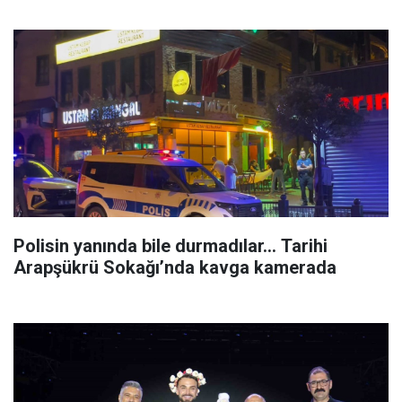
Polisin yanında bile durmadılar… Tarihi
Arapşükrü Sokağı’nda kavga kamerada