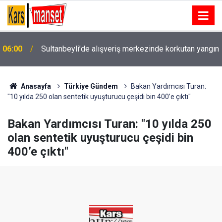
Polisin yanında bile durmadılar… Tarihi Arapşükrü
n
05:55
Sokağı’nda kavga kamerada
Anasayfa
Türkiye Gündem
Bakan Yardımcısı Turan:
"10 yılda 250 olan sentetik uyuşturucu çeşidi bin 400’e çıktı"
Bakan Yardımcısı Turan: "10 yılda 250
olan sentetik uyuşturucu çeşidi bin
400’e çıktı"