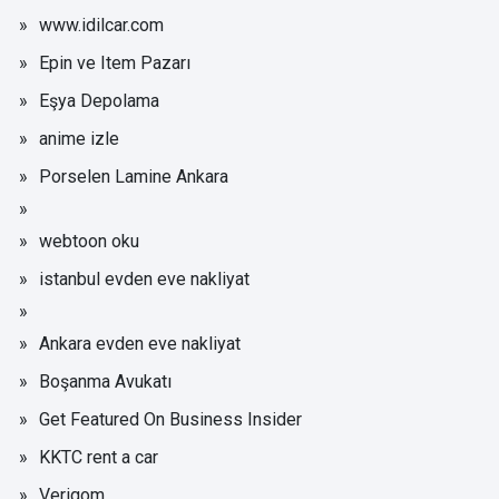
www.idilcar.com
Epin ve Item Pazarı
Eşya Depolama
anime izle
Porselen Lamine Ankara
webtoon oku
istanbul evden eve nakliyat
Ankara evden eve nakliyat
Boşanma Avukatı
Get Featured On Business Insider
KKTC rent a car
Verigom