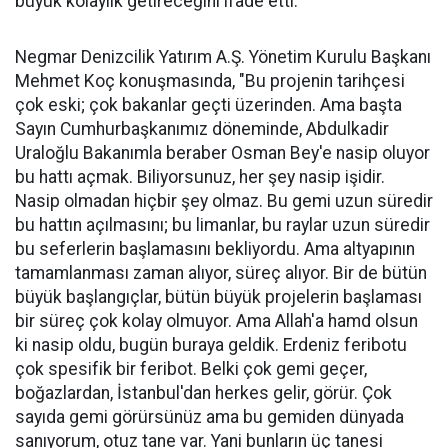
büyük kolaylık getireceğini ifade etti.
Negmar Denizcilik Yatırım A.Ş. Yönetim Kurulu Başkanı
Mehmet Koç konuşmasında, "Bu projenin tarihçesi
çok eski; çok bakanlar geçti üzerinden. Ama başta
Sayın Cumhurbaşkanımız döneminde, Abdulkadir
Uraloğlu Bakanımla beraber Osman Bey'e nasip oluyor
bu hattı açmak. Biliyorsunuz, her şey nasip işidir.
Nasip olmadan hiçbir şey olmaz. Bu gemi uzun süredir
bu hattın açılmasını; bu limanlar, bu raylar uzun süredir
bu seferlerin başlamasını bekliyordu. Ama altyapının
tamamlanması zaman alıyor, süreç alıyor. Bir de bütün
büyük başlangıçlar, bütün büyük projelerin başlaması
bir süreç çok kolay olmuyor. Ama Allah'a hamd olsun
ki nasip oldu, bugün buraya geldik. Erdeniz feribotu
çok spesifik bir feribot. Belki çok gemi geçer,
boğazlardan, İstanbul'dan herkes gelir, görür. Çok
sayıda gemi görürsünüz ama bu gemiden dünyada
sanıyorum, otuz tane var. Yani bunların üç tanesi