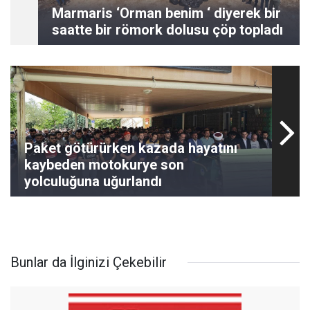
Marmaris ‘Orman benim ‘ diyerek bir
saatte bir römork dolusu çöp topladı
Paket götürürken kazada hayatını
kaybeden motokurye son
yolculuğuna uğurlandı
Bunlar da İlginizi Çekebilir