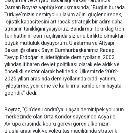
Ulaştırma ve Altyapı Bakanlığı Bakan Yardımcısı
Osman Boyraz yaptığı konuşmasında, "Bugün burada
Türkiye'mizin demiryolu ulaşım ağını güçlendirecek,
lojistik kapasitesini artıracak stratejik bir adım daha
atmanın tanıklığını yaşıyoruz. Bandırma-Tekirdağ tren
feri hattının resmi açılışında sizlerle birlikte olmaktan
büyük mutluluk duyuyorum. Ulaştırma ve Altyapı
Bakanlığı olarak Sayın Cumhurbaşkanımız Recep
Tayyip Erdoğan'ın liderliğinde demiryollarını 2002
yılından itibaren devlet politikası olarak ele aldık ve
öncelikli sektör olarak belirledik. Ülkemizde 2002-
2025 yılları arasında demiryollarında ciddi yatırım,
iyileştirme, yenileme ve kalkınma hamlelerini hayata
geçirdik" dedi.
Boyraz, "Çin'den Londra'ya ulaşan demir ipek yolunun
merkezinde olan Orta Koridor sayesinde Asya ile
Avrupa arasında köprü görevi gören ülkemizin,
uluslararası yük ve yolcu taşımacılığında stratejik