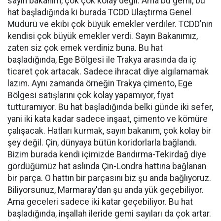
sayın bakanım, çok çok kolay değil. Ama bu gemi, bu
hat başladığında ki burada TCDD Ulaştırma Genel
Müdürü ve ekibi çok büyük emekler verdiler. TCDD'nin
kendisi çok büyük emekler verdi. Sayın Bakanımız,
zaten siz çok emek verdiniz buna. Bu hat
başladığında, Ege Bölgesi ile Trakya arasında da iç
ticaret çok artacak. Sadece ihracat diye algılamamak
lazım. Aynı zamanda örneğin Trakya çimento, Ege
Bölgesi satışlarını çok kolay yapamıyor, fiyat
tutturamıyor. Bu hat başladığında belki günde iki sefer,
yani iki kata kadar sadece inşaat, çimento ve kömüre
çalışacak. Hatları kurmak, sayın bakanım, çok kolay bir
şey değil. Çin, dünyaya bütün koridorlarla bağlandı.
Bizim burada kendi içimizde Bandırma-Tekirdağ diye
gördüğümüz hat aslında Çin-Londra hattına bağlanan
bir parça. O hattın bir parçasını biz şu anda bağlıyoruz.
Biliyorsunuz, Marmaray'dan şu anda yük geçebiliyor.
Ama geceleri sadece iki katar geçebiliyor. Bu hat
başladığında, inşallah ileride gemi sayıları da çok artar.