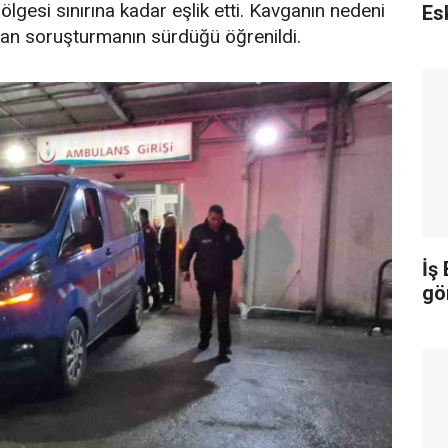
ölgesi sınırına kadar eşlik etti. Kavganın nedeni
Esk
tılan soruşturmanın sürdüğü öğrenildi.
İş
gö