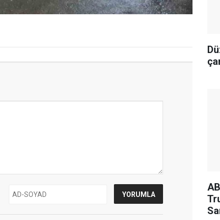
Dü
çar
AB
Tr
Sa