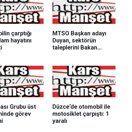
lin çarptığı
MTSO Başkan adayı
dam hayatını
Duyan, sektörün
i
taleplerini Bakan
Şimşek’e iletti
ası Grubu üst
Düzce‘de otomobil ile
minde görev
motosiklet çarpıştı: 1
mi
yaralı