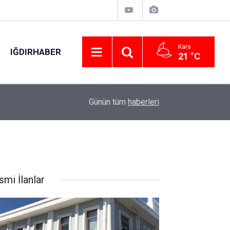
Kars
IĞDIRHABER
21 °C
20:26
Eskişehir’de iş kazası: 1 yaralı
Günün tüm
haberleri
smi İlanlar