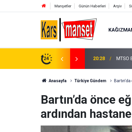
Manşetler
Günün Haberleri
Arşiv
S
KAĞIZMA
ün taleplerini Bakan Şimşek’e iletti
24
20:27
Bakan Y
Anasayfa
Türkiye Gündem
Bartın’da
Bartın’da önce e
ardından hastane k