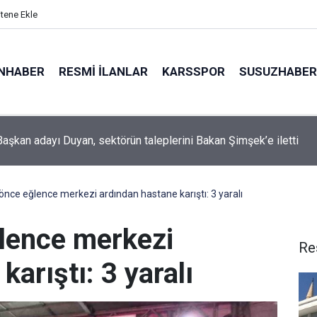
itene Ekle
NHABER
RESMI İLANLAR
KARSSPOR
SUSUZHABER
umaklı Kars’ta Süt Ürünleri Tesisini İnceledi
 önce eğlence merkezi ardından hastane karıştı: 3 yaralı
ğlence merkezi
Re
arıştı: 3 yaralı