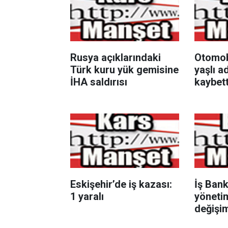
Rusya açıklarındaki
Otomobi
Türk kuru yük gemisine
yaşlı a
İHA saldırısı
kaybett
Eskişehir’de iş kazası:
İş Bank
1 yaralı
yöneti
değişi