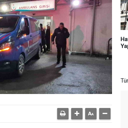
Ha
Ya
Tü