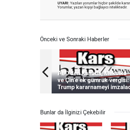
UYARI:
Yazılan yorumlar hiçbir şekilde kar
Yorumlar, yazan kişiyi bağlayıcı niteliktedir.
Önceki ve Sonraki Haberler
ABD’den Kanada, Meksika
ve Çin’e ek gümrük vergisi:
Trump kararnameyi imzalad
Bunlar da İlginizi Çekebilir