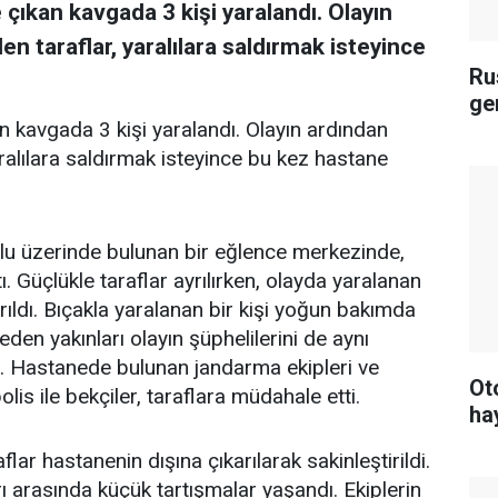
çıkan kavgada 3 kişi yaralandı. Olayın
 taraflar, yaralılara saldırmak isteyince
Ru
ge
n kavgada 3 kişi yaralandı. Olayın ardından
ralılara saldırmak isteyince bu kez hastane
olu üzerinde bulunan bir eğlence merkezinde,
ı. Güçlükle taraflar ayrılırken, olayda yaralanan
ırıldı. Bıçakla yaralanan bir kişi yoğun bakımda
eden yakınları olayın şüphelilerini de aynı
. Hastanede bulunan jandarma ekipleri ve
Ot
is ile bekçiler, taraflara müdahale etti.
ha
lar hastanenin dışına çıkarılarak sakinleştirildi.
rı arasında küçük tartışmalar yaşandı. Ekiplerin