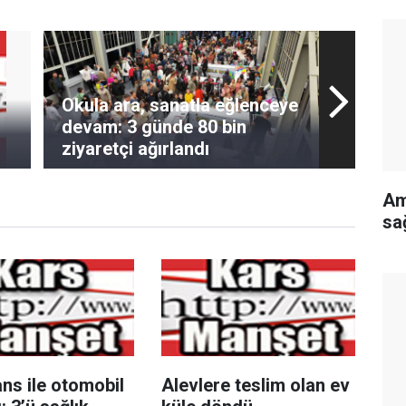
sa
Okula ara, sanatla eğlenceye
devam: 3 günde 80 bin
ziyaretçi ağırlandı
Am
sağ
ns ile otomobil
Alevlere teslim olan ev