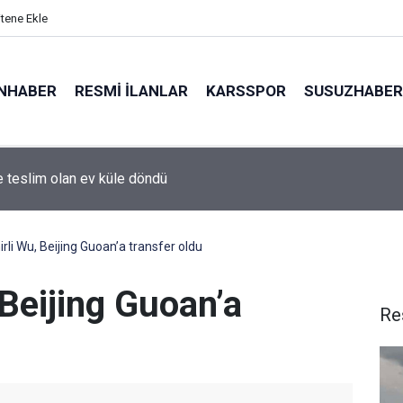
itene Ekle
NHABER
RESMI İLANLAR
KARSSPOR
SUSUZHABER
e teslim olan ev küle döndü
Festivalinde Songül Karlı rüzgarı
rli Wu, Beijing Guoan’a transfer oldu
Beijing Guoan’a
Re