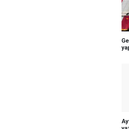
Ge
ya
Ay
ya