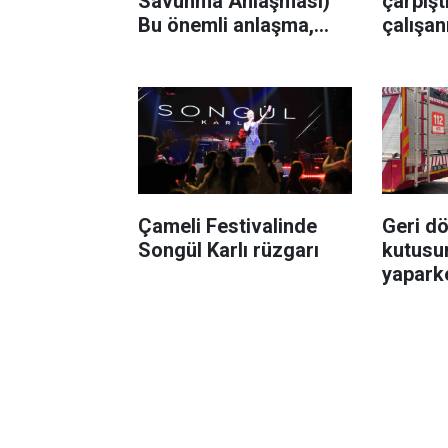
Savunma Anlaşması)
çarpıştı
Bu önemli anlaşma,
çalışanı
ekonomik iş
birliklerinin daha güçlü
bir zeminde
ilerlemesine katkı
sağlayacak"
Çameli Festivalinde
Geri d
Songül Karlı rüzgarı
kutusu
yaparke