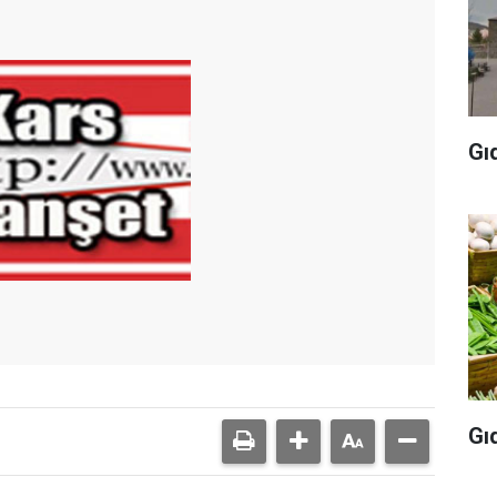
Gı
Gı