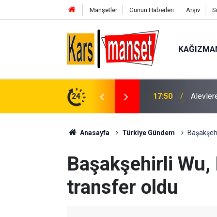
Manşetler
Günün Haberleri
Arşiv
S
KAĞIZMA
17:50
Alevler
24
17:46
Çameli 
Anasayfa
Türkiye Gündem
Başakşehi
Başakşehirli Wu, 
transfer oldu