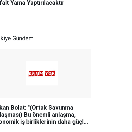
falt Yama Yaptırılacaktır
rkiye Gündem
kan Bolat: "(Ortak Savunma
laşması) Bu önemli anlaşma,
onomik iş birliklerinin daha güçlü
r zeminde ilerlemesine katkı