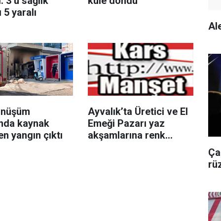
: 3’ü sağlık
küle döndü
 5 yaralı
Al
önüşüm
Ayvalık’ta Üretici ve El
nda kaynak
Emeği Pazarı yaz
n yangın çıktı
akşamlarına renk
katıyor
Ça
rü