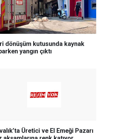
ri dönüşüm kutusunda kaynak
parken yangın çıktı
valık’ta Üretici ve El Emeği Pazarı
z akşamlarına renk katıyor