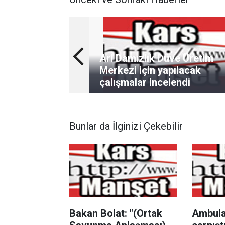
Ari Damızlık Düve Üretim
Merkezi için yapılacak
çalışmalar incelendi
Bunlar da İlginizi Çekebilir
Bakan Bolat: "(Ortak
Ambula