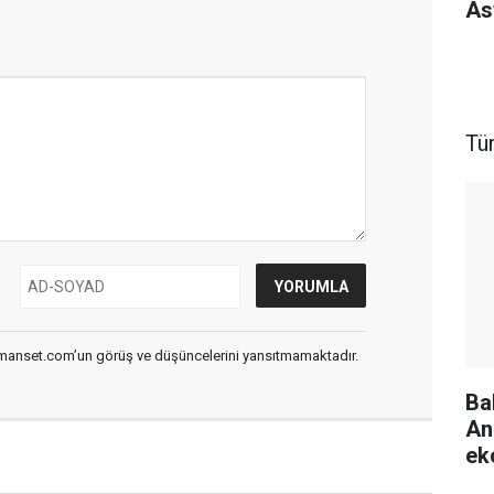
As
Tü
smanset.com’un görüş ve düşüncelerini yansıtmamaktadır.
Ba
An
ek
bi