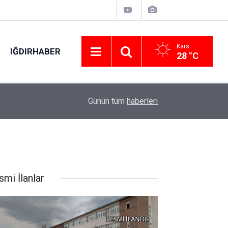
Kars
IĞDIRHABER
28 °C
17:42
Geri dönüşüm kutusunda kaynak yaparken yangın
Günün tüm
haberleri
smi İlanlar