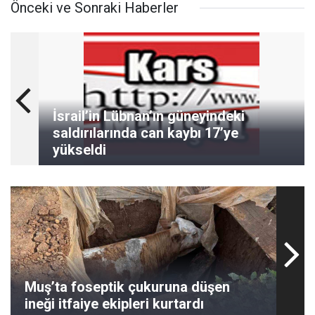
Önceki ve Sonraki Haberler
İsrail’in Lübnan’ın güneyindeki
saldırılarında can kaybı 17’ye
yükseldi
Muş’ta foseptik çukuruna düşen
ineği itfaiye ekipleri kurtardı