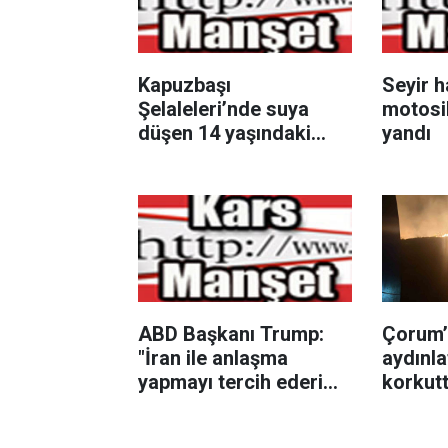
Kapuzbaşı
Seyir h
Şelaleleri’nde suya
motosik
düşen 14 yaşındaki
yandı
çocuk hayatını kaybetti
ABD Başkanı Trump:
Çorum’
"İran ile anlaşma
aydınla
yapmayı tercih ederim
korkut
çünkü insanları
öldürmek istemiyorum"