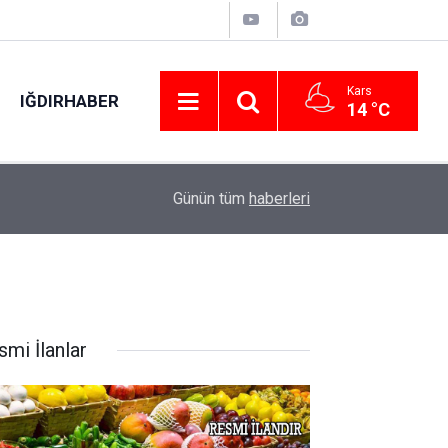
Kars
IĞDIRHABER
14 °C
arı
01:49
Çorum’da geceyi aydınlatan anız yangını korkutt
Günün tüm
haberleri
smi İlanlar