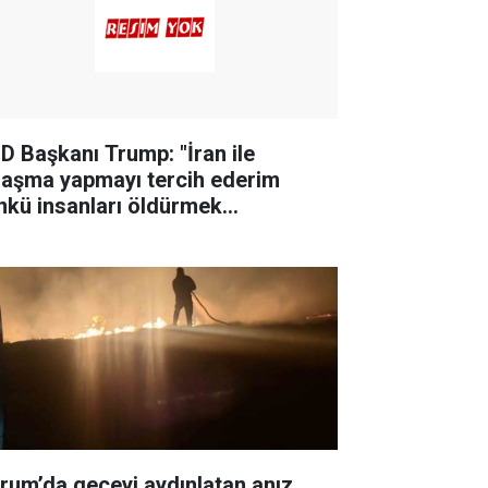
D Başkanı Trump: "İran ile
laşma yapmayı tercih ederim
nkü insanları öldürmek
temiyorum"
rum’da geceyi aydınlatan anız