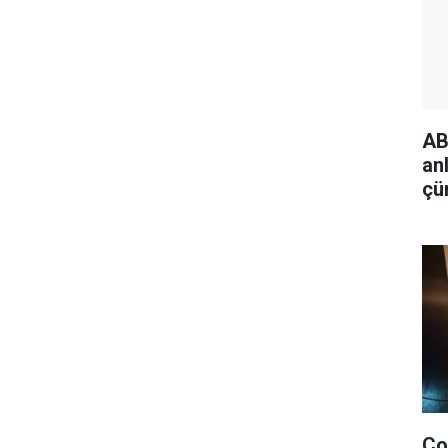
AB
an
çü
is
Ço