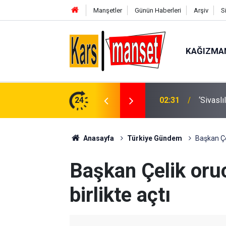
Manşetler
Günün Haberleri
Arşiv
S
KAĞIZMA
ABD Baş
üzgarı
24
01:56
öldürme
Anasayfa
Türkiye Gündem
Başkan Çe
Başkan Çelik oru
birlikte açtı