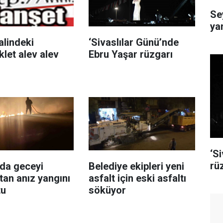
Se
ya
alindeki
‘Sivaslılar Günü’nde
let alev alev
Ebru Yaşar rüzgarı
‘S
rü
da geceyi
Belediye ekipleri yeni
tan anız yangını
asfalt için eski asfaltı
tu
söküyor