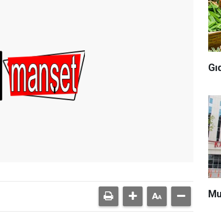
Gı
Mu