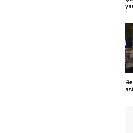
ya
Bel
as