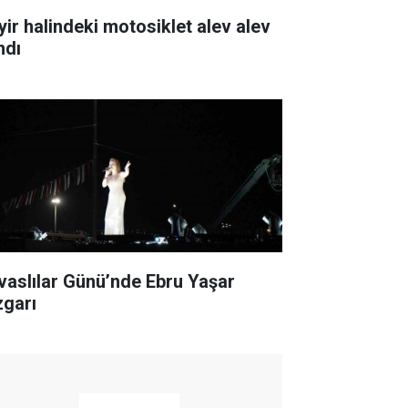
yir halindeki motosiklet alev alev
ndı
ivaslılar Günü’nde Ebru Yaşar
zgarı