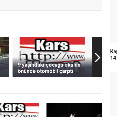
Ka
14
9 yaşındaki çocuğa okulun
önünde otomobil çarptı