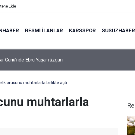
itene Ekle
NHABER
RESMI İLANLAR
KARSSPOR
SUSUZHABER
kanı Trump: "İran ile anlaşma yapmayı tercih ederim çünkü insanl
k istemiyorum"
lik orucunu muhtarlarla birlikte açtı
cunu muhtarlarla
Re