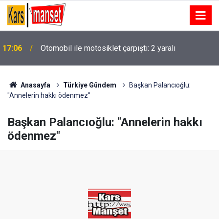
Kazım Şaki, Yeniden Refah Partisi Kars İl Başkanı
17:04
Olarak Atandı
Anasayfa
Türkiye Gündem
Başkan Palancıoğlu:
"Annelerin hakkı ödenmez"
Başkan Palancıoğlu: "Annelerin hakkı
ödenmez"