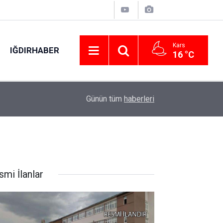
Kars
IĞDIRHABER
16 °C
00:06
Keşan’da iki otomobil çarpıştı: 9 kişi yaralandı
Günün tüm
haberleri
smi İlanlar