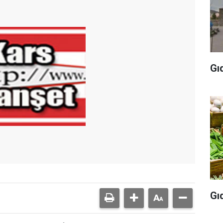
Gı
Gı