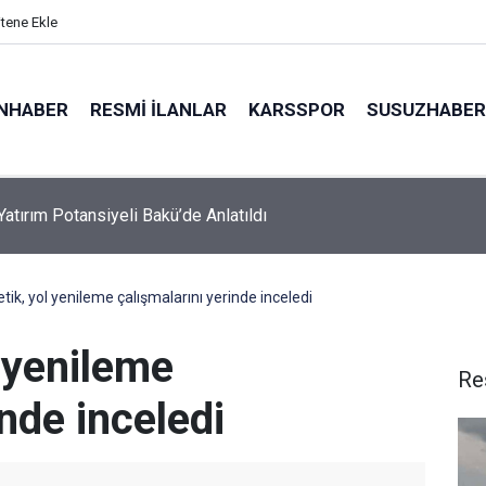
itene Ekle
NHABER
RESMI İLANLAR
KARSSPOR
SUSUZHABER
Yatırım Potansiyeli Bakü’de Anlatıldı
da sazlık alanda yangın
ik, yol yenileme çalışmalarını yerinde inceledi
 yenileme
Re
inde inceledi