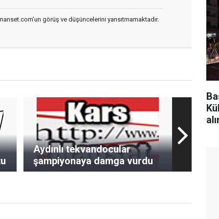
smanset.com’un görüş ve düşüncelerini yansıtmamaktadır.
Ba
Kül
alı
Aydınlı tekvandocular
tu
şampiyonaya damga vurdu