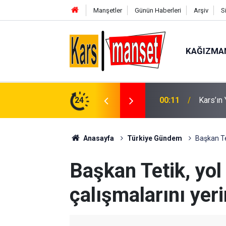
Manşetler
Günün Haberleri
Arşiv
S
KAĞIZMA
24
00:11
Kars’ın 
00:07
Alanya’
Anasayfa
Türkiye Gündem
Başkan Tet
Başkan Tetik, yol
çalışmalarını yer