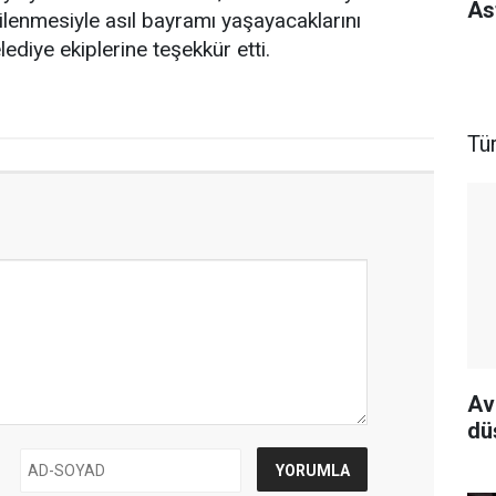
As
ilenmesiyle asıl bayramı yaşayacaklarını
diye ekiplerine teşekkür etti.
Tü
Av
dü