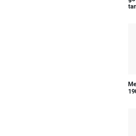
tan
Me
19