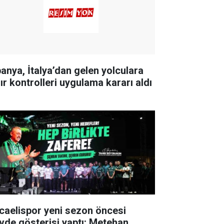
panya, İtalya’dan gelen yolculara
nır kontrolleri uygulama kararı aldı
caelispor yeni sezon öncesi
vde gösterisi yaptı: Metehan