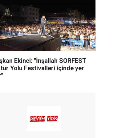
şkan Ekinci: "İnşallah SORFEST
tür Yolu Festivalleri içinde yer
r"