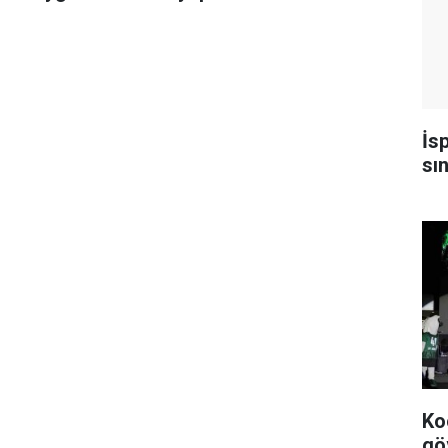
aldı
taraftar Buray’la coştu
İs
sı
Ko
gö