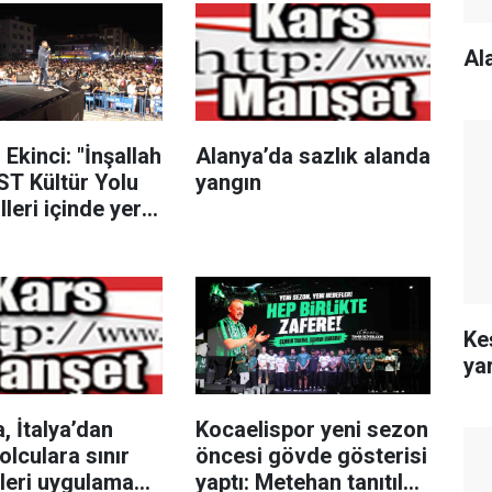
Al
Ekinci: "İnşallah
Alanya’da sazlık alanda
T Kültür Yolu
yangın
lleri içinde yer
Keş
ya
, İtalya’dan
Kocaelispor yeni sezon
olculara sınır
öncesi gövde gösterisi
leri uygulama
yaptı: Metehan tanıtıldı,