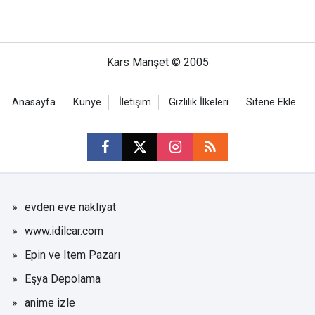
Kars Manşet © 2005
Anasayfa
Künye
İletişim
Gizlilik İlkeleri
Sitene Ekle
evden eve nakliyat
www.idilcar.com
Epin ve Item Pazarı
Eşya Depolama
anime izle