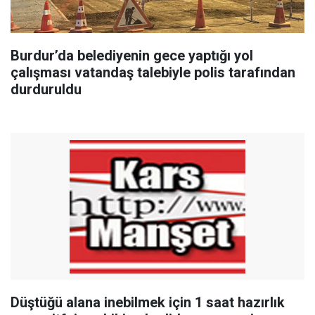
Burdur’da belediyenin gece yaptığı yol
çalışması vatandaş talebiyle polis tarafından
durduruldu
Düştüğü alana inebilmek için 1 saat hazırlık