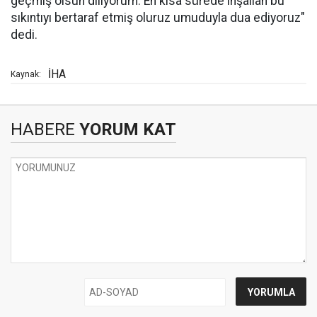
geçmiş olsun diliyorum. En kısa sürede inşallah bu
sıkıntıyı bertaraf etmiş oluruz umuduyla dua ediyoruz"
dedi.
İHA
Kaynak:
HABERE
YORUM KAT