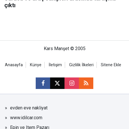
çıktı
Kars Manşet © 2005
Anasayfa
Künye
İletişim
Gizlilik İlkeleri
Sitene Ekle
evden eve nakliyat
www.idilcar.com
Epin ve Item Pazarı