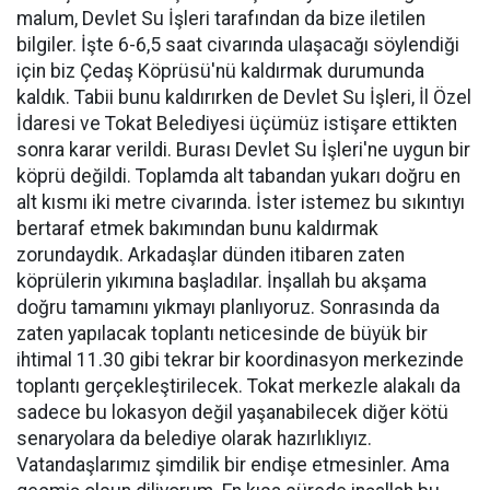
malum, Devlet Su İşleri tarafından da bize iletilen
bilgiler. İşte 6-6,5 saat civarında ulaşacağı söylendiği
için biz Çedaş Köprüsü'nü kaldırmak durumunda
kaldık. Tabii bunu kaldırırken de Devlet Su İşleri, İl Özel
İdaresi ve Tokat Belediyesi üçümüz istişare ettikten
sonra karar verildi. Burası Devlet Su İşleri'ne uygun bir
köprü değildi. Toplamda alt tabandan yukarı doğru en
alt kısmı iki metre civarında. İster istemez bu sıkıntıyı
bertaraf etmek bakımından bunu kaldırmak
zorundaydık. Arkadaşlar dünden itibaren zaten
köprülerin yıkımına başladılar. İnşallah bu akşama
doğru tamamını yıkmayı planlıyoruz. Sonrasında da
zaten yapılacak toplantı neticesinde de büyük bir
ihtimal 11.30 gibi tekrar bir koordinasyon merkezinde
toplantı gerçekleştirilecek. Tokat merkezle alakalı da
sadece bu lokasyon değil yaşanabilecek diğer kötü
senaryolara da belediye olarak hazırlıklıyız.
Vatandaşlarımız şimdilik bir endişe etmesinler. Ama