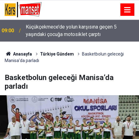
08:59
Erzurum’da 54 hafız icazet belgesini aldı
Anasayfa
Türkiye Gündem
Basketbolun geleceği
Manisa’da parladı
Basketbolun geleceği Manisa’da
parladı