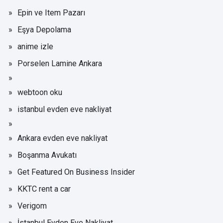
Epin ve Item Pazarı
Eşya Depolama
anime izle
Porselen Lamine Ankara
webtoon oku
istanbul evden eve nakliyat
Ankara evden eve nakliyat
Boşanma Avukatı
Get Featured On Business Insider
KKTC rent a car
Verigom
İstanbul Evden Eve Nakliyat