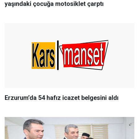
yaşındaki çocuğa motosiklet çarptı
Erzurum’da 54 hafız icazet belgesini aldı