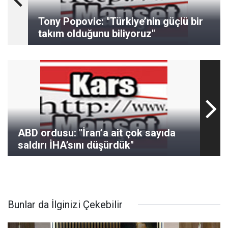
Tony Popovic: "Türkiye’nin güçlü bir
takım olduğunu biliyoruz"
ABD ordusu: "İran’a ait çok sayıda
saldırı İHA’sını düşürdük"
Bunlar da İlginizi Çekebilir